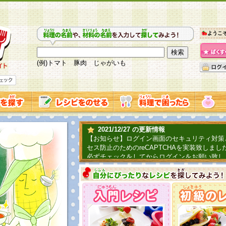
ようこ
(例)トマト 豚肉 じゃがいも
2021/12/27 の更新情報
【お知らせ】ログイン画面のセキュリティ対策
セス防止のためのreCAPTCHAを実装致しまし
必ずチェックをしてからログインをお願い致し
2019/06/04 の更新情報
ファーマ村からコーンシェフが簡単レシピを紹
2018/07/01 の更新情報
チャレンジ企画第三弾！お母さん、お父さんへ
てごはんを作ろう！は終了致しました。たくさ