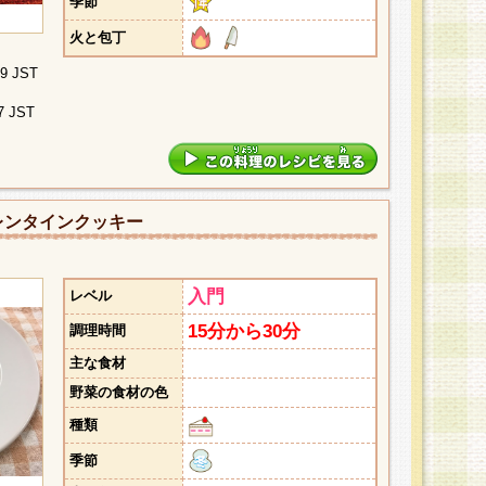
季節
火と包丁
09 JST
7 JST
レンタインクッキー
入門
レベル
15分から30分
調理時間
主な食材
野菜の食材の色
種類
季節