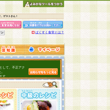
そ、ゲストさん！
ぱくすく食堂とは？
として、不正アク
た。
ます。
介するよ！
こちら
日頃の感謝をこめ
んの投稿、ありが