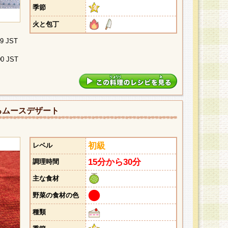
季節
火と包丁
29 JST
00 JST
るムースデザート
初級
レベル
15分から30分
調理時間
主な食材
野菜の食材の色
種類