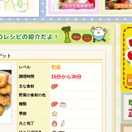
とうございました。次回企画もお楽しみに！
ゲット
初級
レベル
15分から30分
調理時間
主な食材
野菜の食材の色
種類
季節
火と包丁