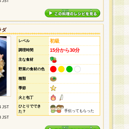
5 JST
ラダ
初級
レベル
15分から30分
調理時間
主な食材
野菜の食材の色
種類
季節
火と包丁
ひとりででき
4 JST
手伝ってもらった
た？
3 JST