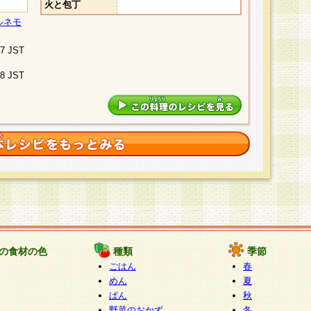
火と包丁
ルネモ
07 JST
48 JST
の食材の色
種類
季節
ごはん
春
めん
夏
ぱん
秋
野菜のおかず
冬