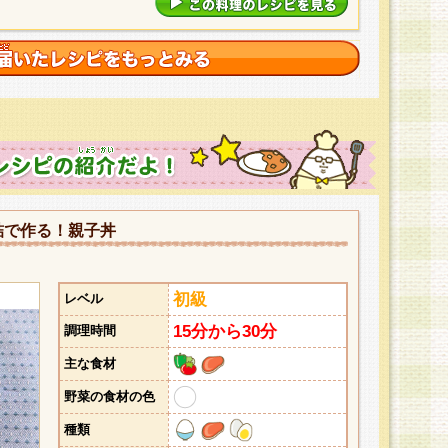
詰で作る！親子丼
初級
レベル
15分から30分
調理時間
主な食材
野菜の食材の色
種類