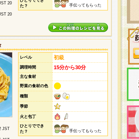
ひとりででき
 JST 20
手伝ってもらった
た？
 JST 20
タ
初級
レベル
15分から30分
調理時間
主な食材
野菜の食材の色
種類
季節
火と包丁
ひとりででき
2 JST
手伝ってもらった
た？