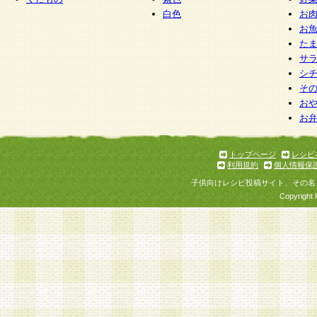
白色
お
お
た
サ
シ
そ
お
お
トップページ
レシピ
利用規約
個人情報保
子供向けレシピ投稿サイト、その名
Copyright 