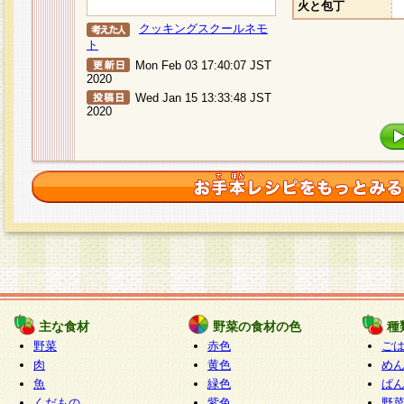
火と包丁
クッキングスクールネモ
ト
Mon Feb 03 17:40:07 JST
2020
Wed Jan 15 13:33:48 JST
2020
主な食材
野菜の食材の色
種
野菜
赤色
ご
肉
黄色
め
魚
緑色
ぱ
くだもの
紫色
野