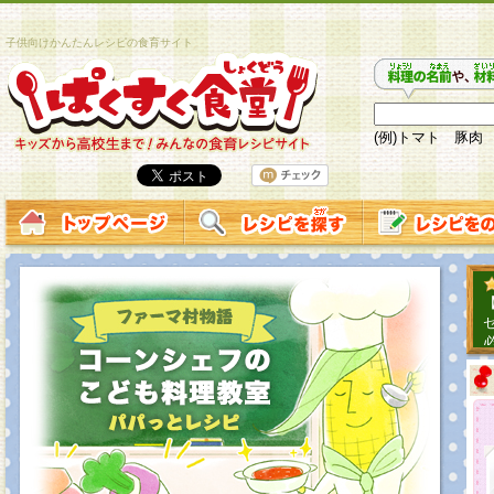
子供向けかんたんレシピの食育サイト
(例)トマト 豚肉