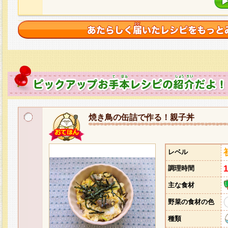
焼き鳥の缶詰で作る！親子丼
レベル
調理時間
主な食材
野菜の食材の色
種類