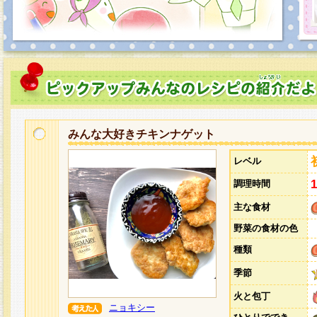
みんな大好きチキンナゲット
レベル
調理時間
主な食材
野菜の食材の色
種類
季節
火と包丁
ニョキシー