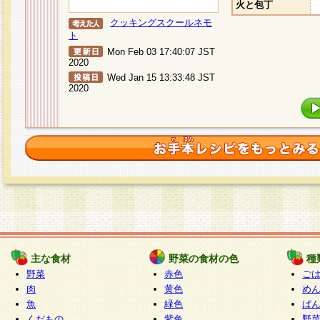
火と包丁
クッキングスクールネモ
ト
Mon Feb 03 17:40:07 JST
2020
Wed Jan 15 13:33:48 JST
2020
主な食材
野菜の食材の色
種
野菜
赤色
ご
肉
黄色
め
魚
緑色
ぱ
くだもの
紫色
野