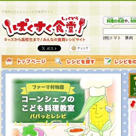
子供向けかんたんレシピの食育サイト
(例)トマト 豚肉