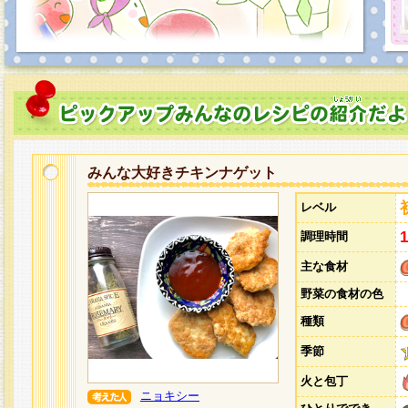
みんな大好きチキンナゲット
レベル
調理時間
主な食材
野菜の食材の色
種類
季節
火と包丁
ニョキシー