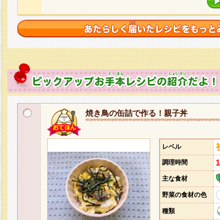
焼き鳥の缶詰で作る！親子丼
レベル
調理時間
主な食材
野菜の食材の色
種類