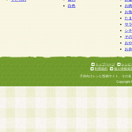
白色
お
お
た
サ
シ
そ
お
お
トップページ
レシピ
利用規約
個人情報保
子供向けレシピ投稿サイト、その名
Copyright 