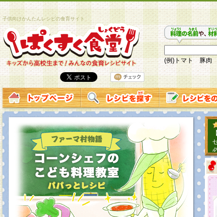
子供向けかんたんレシピの食育サイト
(例)トマト 豚肉