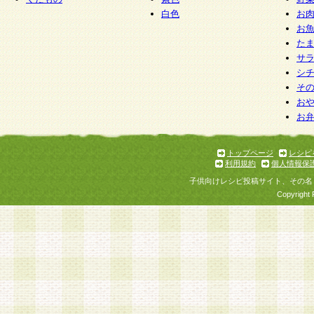
白色
お
お
た
サ
シ
そ
お
お
トップページ
レシピ
利用規約
個人情報保
子供向けレシピ投稿サイト、その名
Copyright 