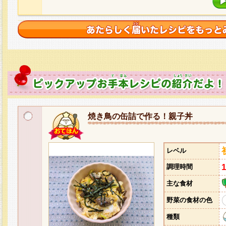
焼き鳥の缶詰で作る！親子丼
レベル
調理時間
主な食材
野菜の食材の色
種類