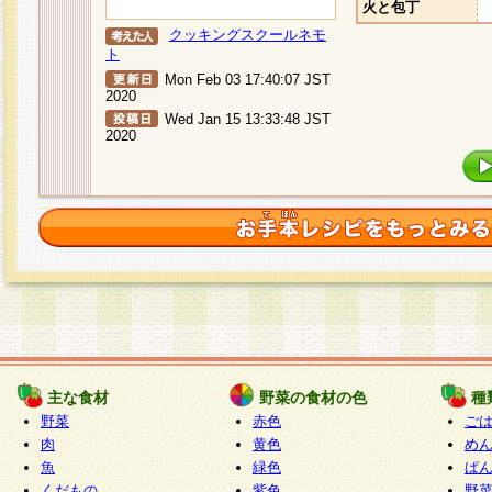
火と包丁
クッキングスクールネモ
ト
Mon Feb 03 17:40:07 JST
2020
Wed Jan 15 13:33:48 JST
2020
主な食材
野菜の食材の色
種
野菜
赤色
ご
肉
黄色
め
魚
緑色
ぱ
くだもの
紫色
野