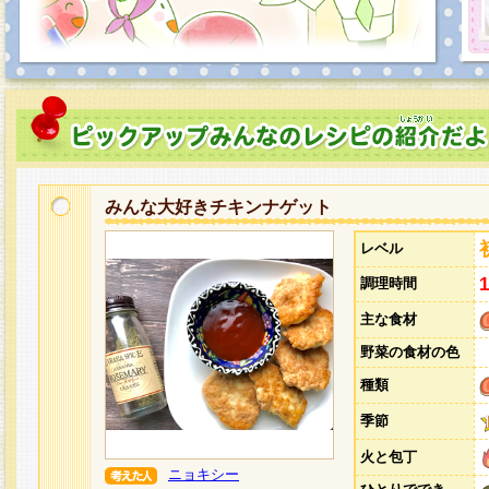
みんな大好きチキンナゲット
レベル
調理時間
主な食材
野菜の食材の色
種類
季節
火と包丁
ニョキシー