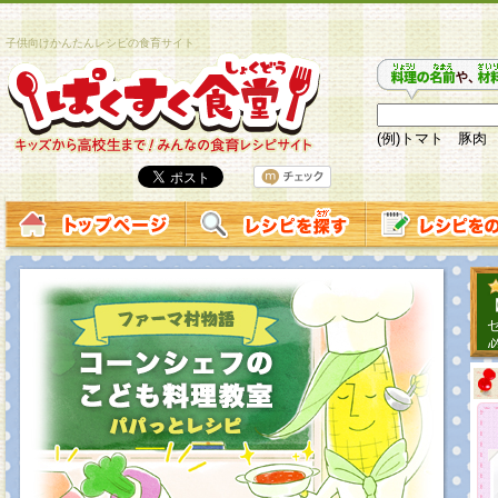
子供向けかんたんレシピの食育サイト
(例)トマト 豚肉