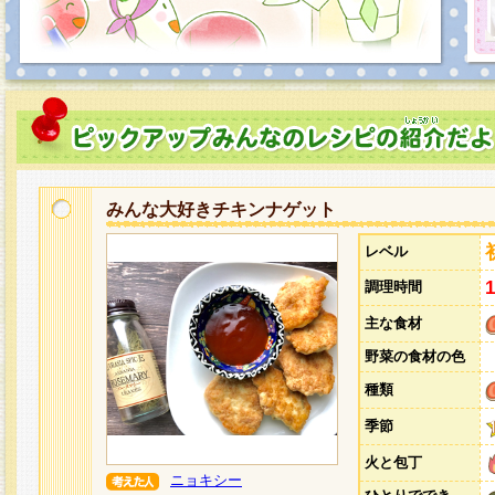
みんな大好きチキンナゲット
レベル
調理時間
主な食材
野菜の食材の色
種類
季節
火と包丁
ニョキシー