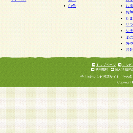
白色
お
お
た
サ
シ
そ
お
お
トップページ
レシピ
利用規約
個人情報保
子供向けレシピ投稿サイト、その名
Copyright 