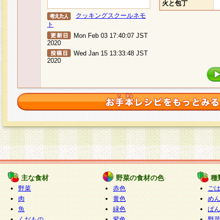
火と包丁
クッキングスクールネモ
ト
Mon Feb 03 17:40:07 JST
2020
Wed Jan 15 13:33:48 JST
2020
主な食材
野菜の食材の色
種
野菜
赤色
ご
肉
黄色
め
魚
緑色
ぱ
くだもの
紫色
野