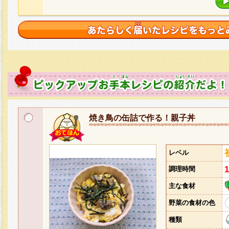
焼き鳥の缶詰で作る！親子丼
レベル
調理時間
主な食材
野菜の食材の色
種類