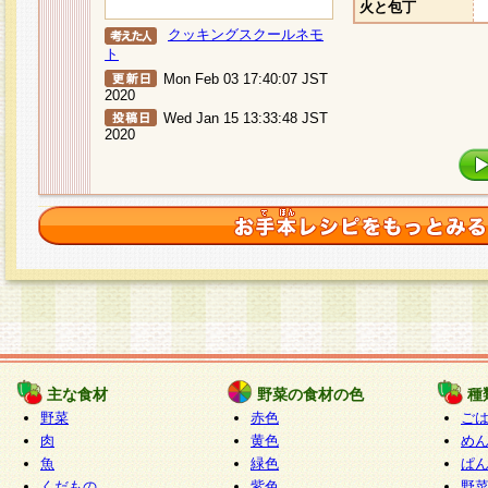
火と包丁
クッキングスクールネモ
ト
Mon Feb 03 17:40:07 JST
2020
Wed Jan 15 13:33:48 JST
2020
主な食材
野菜の食材の色
種
野菜
赤色
ご
肉
黄色
め
魚
緑色
ぱ
くだもの
紫色
野