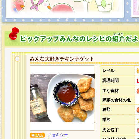
みんな大好きチキンナゲット
レベル
調理時間
主な食材
野菜の食材の色
種類
季節
火と包丁
ニョキシー