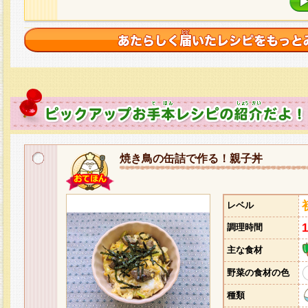
焼き鳥の缶詰で作る！親子丼
レベル
調理時間
主な食材
野菜の食材の色
種類