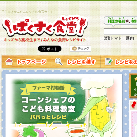
子供向けかんたんレシピの食育サイト
(例)トマト 豚肉