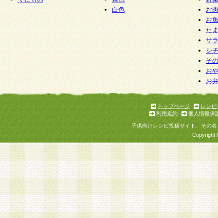
白色
お
お
た
サ
シ
そ
お
お
トップページ
レシピ
利用規約
個人情報保
子供向けレシピ投稿サイト、その名
Copyright 