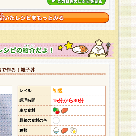
詰で作る！親子丼
初級
レベル
15分から30分
調理時間
主な食材
野菜の食材の色
種類