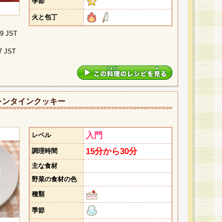
季節
火と包丁
09 JST
7 JST
レンタインクッキー
入門
レベル
15分から30分
調理時間
主な食材
野菜の食材の色
種類
季節