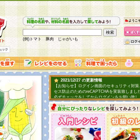
ようこ
(例)トマト 豚肉 じゃがいも
2021/12/27 の更新情報
【お知らせ】ログイン画面のセキュリティ対策
セス防止のためのreCAPTCHAを実装致しまし
必ずチェックをしてからログインをお願い致し
2019/06/04 の更新情報
ファーマ村からコーンシェフが簡単レシピを紹
2018/07/01 の更新情報
チャレンジ企画第三弾！お母さん、お父さんへ
てごはんを作ろう！は終了致しました。たくさ