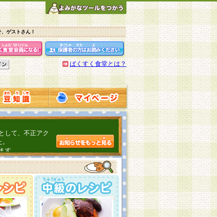
そ、ゲストさん！
ぱくすく食堂とは？
として、不正アク
た。
ます。
介するよ！
こちら
日頃の感謝をこめ
んの投稿、ありが