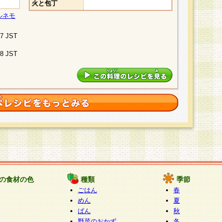
火と包丁
ルネモ
07 JST
48 JST
の食材の色
種類
季節
ごはん
春
めん
夏
ぱん
秋
野菜のおかず
冬