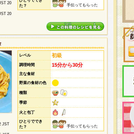
ひとりででき
 JST 20
手伝ってもらった
た？
 JST 20
タ
初級
レベル
15分から30分
調理時間
主な食材
野菜の食材の色
種類
季節
火と包丁
ひとりででき
2 JST
手伝ってもらった
た？