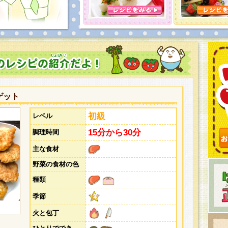
とうございました。次回企画もお楽しみに！
ゲット
初級
レベル
15分から30分
調理時間
主な食材
野菜の食材の色
種類
季節
火と包丁