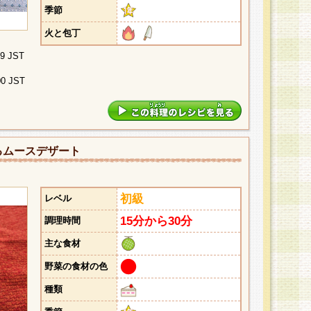
季節
火と包丁
29 JST
00 JST
るムースデザート
初級
レベル
15分から30分
調理時間
主な食材
野菜の食材の色
種類