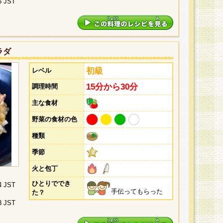
5 JST
ラダ
初級
レベル
15分から30分
調理時間
主な食材
野菜の食材の色
種類
季節
火と包丁
ひとりででき
4 JST
手伝ってもらった
た？
3 JST