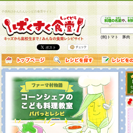
子供向けかんたんレシピの食育サイト
(例)トマト 豚肉