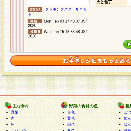
火と包丁
クッキングスクールネモ
ト
Mon Feb 03 17:40:07 JST
2020
Wed Jan 15 13:33:48 JST
2020
主な食材
野菜の食材の色
種
野菜
赤色
ご
肉
黄色
め
魚
緑色
ぱ
くだもの
紫色
野