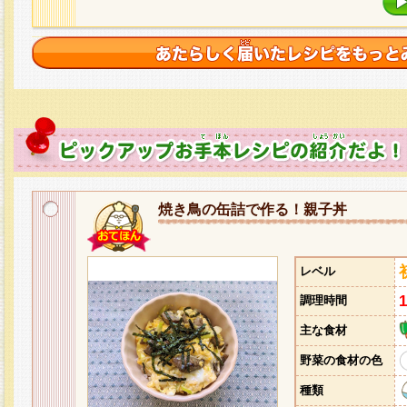
焼き鳥の缶詰で作る！親子丼
レベル
調理時間
主な食材
野菜の食材の色
種類