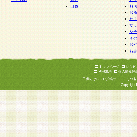
白色
お
お
た
サ
シ
そ
お
お
トップページ
レシピ
利用規約
個人情報保
子供向けレシピ投稿サイト、その名
Copyright 