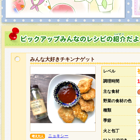
みんな大好きチキンナゲット
レベル
調理時間
主な食材
野菜の食材の色
種類
季節
火と包丁
ニョキシー