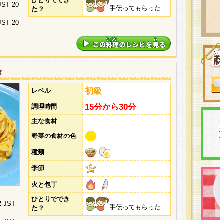
ひとりででき
 JST 20
手伝ってもらった
た？
 JST 20
タ
初級
レベル
15分から30分
調理時間
主な食材
野菜の食材の色
種類
季節
火と包丁
ひとりででき
2 JST
手伝ってもらった
た？