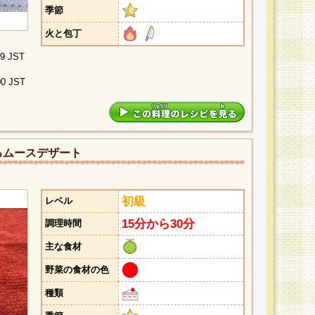
季節
火と包丁
29 JST
00 JST
るムースデザート
初級
レベル
15分から30分
調理時間
主な食材
野菜の食材の色
種類