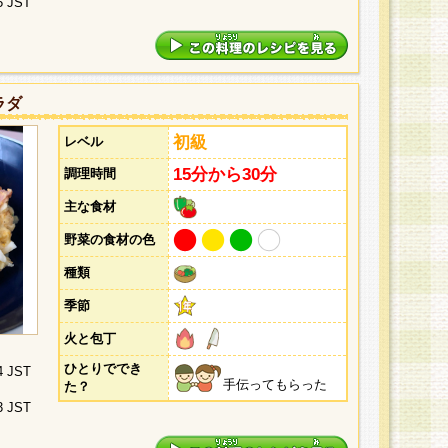
5 JST
ラダ
初級
レベル
15分から30分
調理時間
主な食材
野菜の食材の色
種類
季節
火と包丁
ひとりででき
4 JST
手伝ってもらった
た？
3 JST