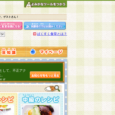
そ、ゲストさん！
ぱくすく食堂とは？
として、不正アク
た。
ます。
介するよ！
こちら
日頃の感謝をこめ
んの投稿、ありが