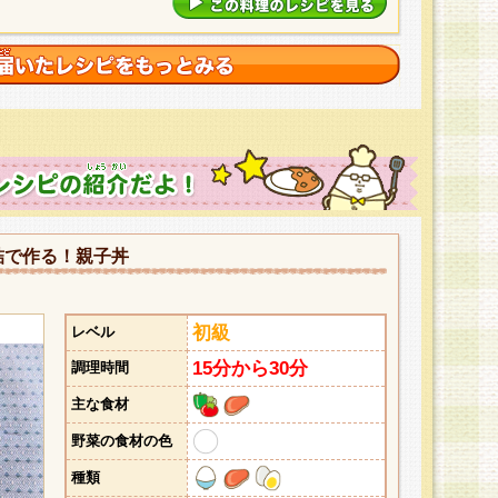
詰で作る！親子丼
初級
レベル
15分から30分
調理時間
主な食材
野菜の食材の色
種類