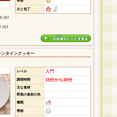
季節
火と包丁
09 JST
7 JST
レンタインクッキー
入門
レベル
15分から30分
調理時間
主な食材
野菜の食材の色
種類
季節