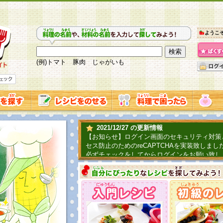
ようこ
(例)トマト 豚肉 じゃがいも
2021/12/27 の更新情報
【お知らせ】ログイン画面のセキュリティ対策
セス防止のためのreCAPTCHAを実装致しまし
必ずチェックをしてからログインをお願い致し
2019/06/04 の更新情報
ファーマ村からコーンシェフが簡単レシピを紹
2018/07/01 の更新情報
チャレンジ企画第三弾！お母さん、お父さんへ
てごはんを作ろう！は終了致しました。たくさ