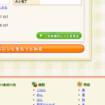
火と包丁
ルネモ
07 JST
48 JST
の食材の色
種類
季節
ごはん
春
めん
夏
ぱん
秋
野菜のおかず
冬