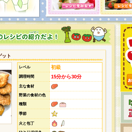
とうございました。次回企画もお楽しみに！
ゲット
初級
レベル
15分から30分
調理時間
主な食材
野菜の食材の色
種類
季節
火と包丁