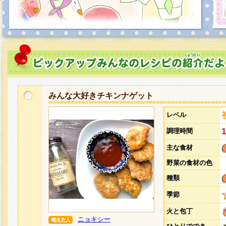
みんな大好きチキンナゲット
レベル
調理時間
主な食材
野菜の食材の色
種類
季節
火と包丁
ニョキシー