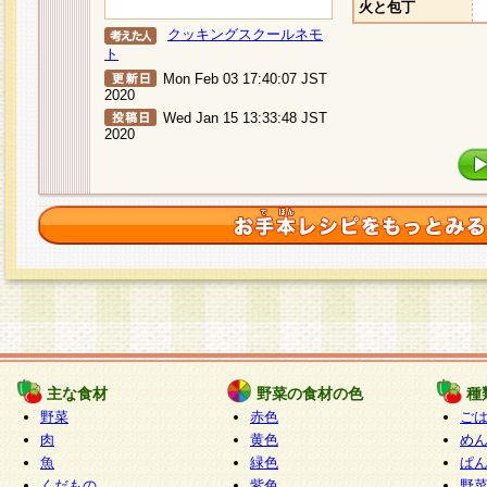
火と包丁
クッキングスクールネモ
ト
Mon Feb 03 17:40:07 JST
2020
Wed Jan 15 13:33:48 JST
2020
主な食材
野菜の食材の色
種
野菜
赤色
ご
肉
黄色
め
魚
緑色
ぱ
くだもの
紫色
野