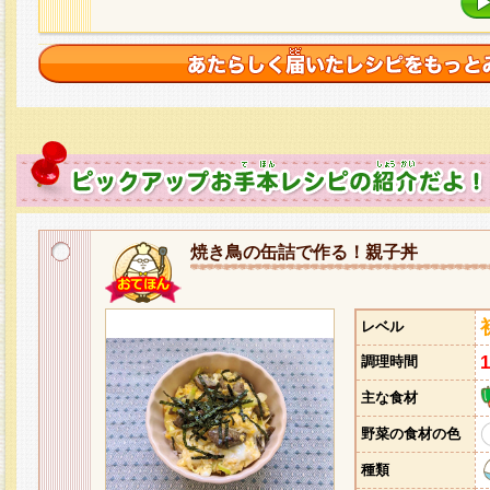
焼き鳥の缶詰で作る！親子丼
レベル
調理時間
主な食材
野菜の食材の色
種類