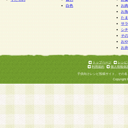
白色
お
お
た
サ
シ
そ
お
お
トップページ
レシピ
利用規約
個人情報保
子供向けレシピ投稿サイト、その名
Copyright 