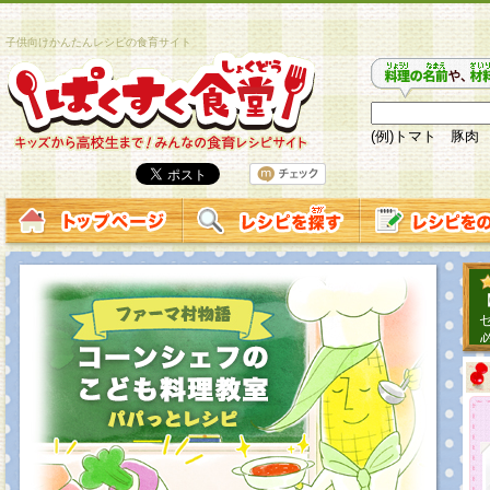
子供向けかんたんレシピの食育サイト
(例)トマト 豚肉