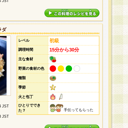
5 JST
ラダ
初級
レベル
15分から30分
調理時間
主な食材
野菜の食材の色
種類
季節
火と包丁
ひとりででき
4 JST
手伝ってもらった
た？
3 JST