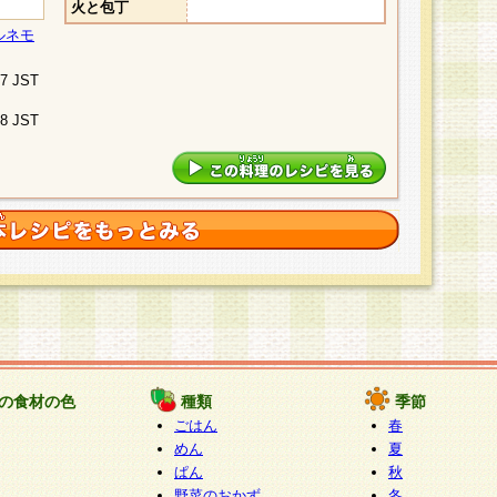
火と包丁
ルネモ
07 JST
48 JST
の食材の色
種類
季節
ごはん
春
めん
夏
ぱん
秋
野菜のおかず
冬