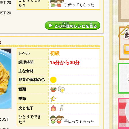
ひとりででき
 JST 20
手伝ってもらった
た？
 JST 20
タ
初級
レベル
15分から30分
調理時間
主な食材
野菜の食材の色
種類
季節
火と包丁
ひとりででき
2 JST
手伝ってもらった
た？