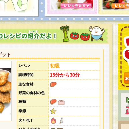
とうございました。次回企画もお楽しみに！
ゲット
初級
レベル
15分から30分
調理時間
主な食材
野菜の食材の色
種類
季節
火と包丁