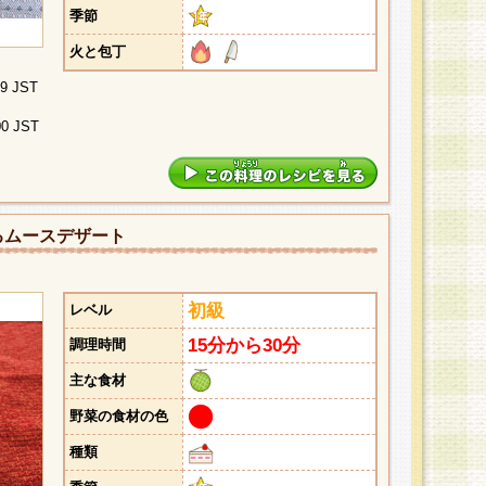
季節
火と包丁
29 JST
00 JST
るムースデザート
初級
レベル
15分から30分
調理時間
主な食材
野菜の食材の色
種類