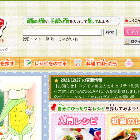
ようこ
(例)トマト 豚肉 じゃがいも
2021/12/27 の更新情報
【お知らせ】ログイン画面のセキュリティ対策
セス防止のためのreCAPTCHAを実装致しまし
必ずチェックをしてからログインをお願い致し
2019/06/04 の更新情報
ファーマ村からコーンシェフが簡単レシピを紹
2018/07/01 の更新情報
チャレンジ企画第三弾！お母さん、お父さんへ
てごはんを作ろう！は終了致しました。たくさ