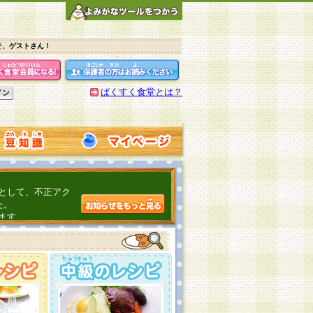
そ、ゲストさん！
ぱくすく食堂とは？
として、不正アク
た。
ます。
介するよ！
こちら
日頃の感謝をこめ
んの投稿、ありが