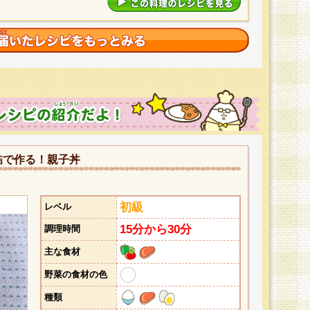
詰で作る！親子丼
初級
レベル
15分から30分
調理時間
主な食材
野菜の食材の色
種類