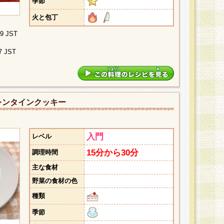
季節
火と包丁
09 JST
7 JST
レンタインクッキー
入門
レベル
15分から30分
調理時間
主な食材
野菜の食材の色
種類
季節