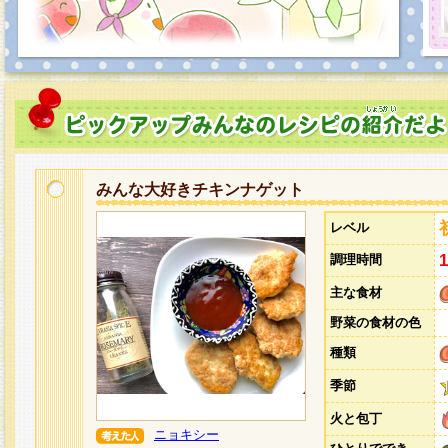
みんな大好きチキンナゲット
レベル
調理時間
主な食材
野菜の食材の色
種類
季節
火と包丁
ニョキシー