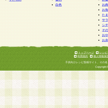
白色
お
お
た
サ
シ
そ
お
お
トップページ
レシピ
利用規約
個人情報保
子供向けレシピ投稿サイト、その名
Copyright 