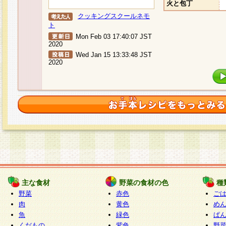
火と包丁
クッキングスクールネモ
ト
Mon Feb 03 17:40:07 JST
2020
Wed Jan 15 13:33:48 JST
2020
主な食材
野菜の食材の色
種
野菜
赤色
ご
肉
黄色
め
魚
緑色
ぱ
くだもの
紫色
野