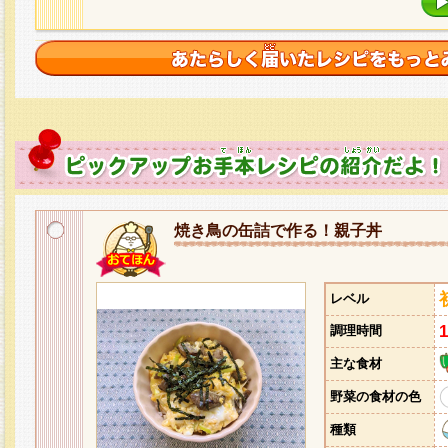
焼き鳥の缶詰で作る！親子丼
レベル
調理時間
主な食材
野菜の食材の色
種類