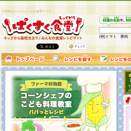
子供向けかんたんレシピの食育サイト
(例)トマト 豚肉