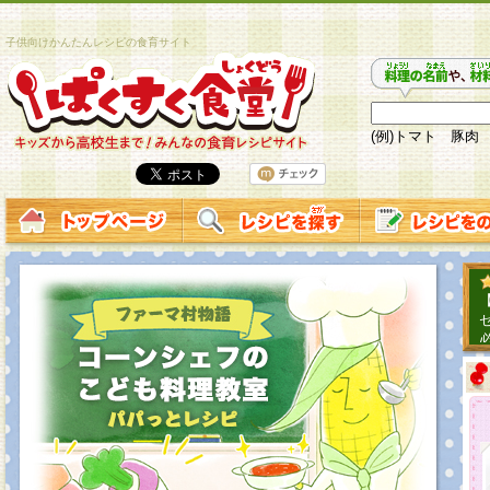
子供向けかんたんレシピの食育サイト
(例)トマト 豚肉