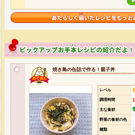
焼き鳥の缶詰で作る！親子丼
レベル
調理時間
主な食材
野菜の食材の色
種類