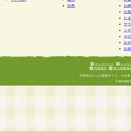
白色
お
お
た
サ
シ
そ
お
お
トップページ
レシピ
利用規約
個人情報保
子供向けレシピ投稿サイト、その名
Copyright 