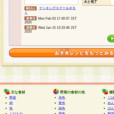
火と包丁
クッキングスクールネモ
ト
Mon Feb 03 17:40:07 JST
2020
Wed Jan 15 13:33:48 JST
2020
主な食材
野菜の食材の色
種
野菜
赤色
ご
肉
黄色
め
魚
緑色
ぱ
くだもの
紫色
野