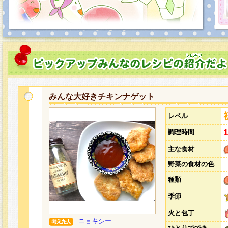
みんな大好きチキンナゲット
レベル
調理時間
主な食材
野菜の食材の色
種類
季節
火と包丁
ニョキシー