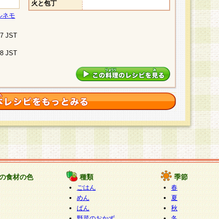
火と包丁
ルネモ
07 JST
48 JST
の食材の色
種類
季節
ごはん
春
めん
夏
ぱん
秋
野菜のおかず
冬