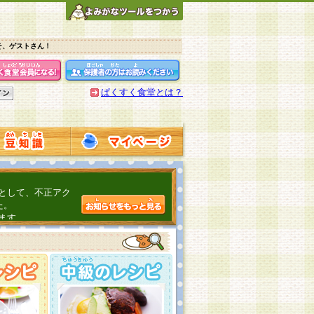
そ、ゲストさん！
ぱくすく食堂とは？
として、不正アク
た。
ます。
介するよ！
こちら
日頃の感謝をこめ
んの投稿、ありが