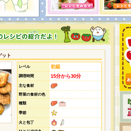
とうございました。次回企画もお楽しみに！
ゲット
初級
レベル
15分から30分
調理時間
主な食材
野菜の食材の色
種類
季節
火と包丁