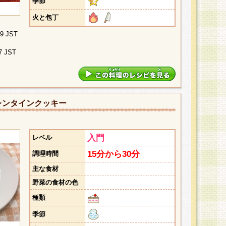
季節
火と包丁
09 JST
7 JST
レンタインクッキー
入門
レベル
15分から30分
調理時間
主な食材
野菜の食材の色
種類
季節