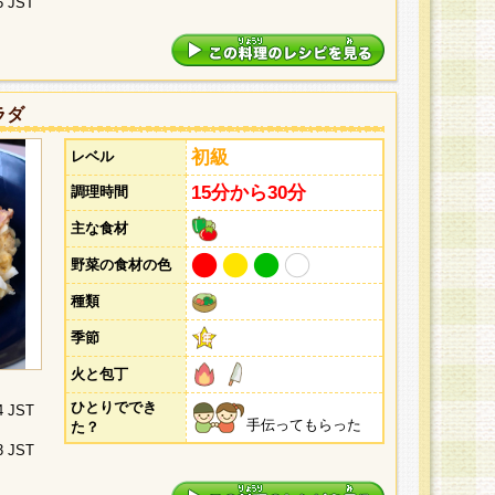
5 JST
ラダ
初級
レベル
15分から30分
調理時間
主な食材
野菜の食材の色
種類
季節
火と包丁
ひとりででき
4 JST
手伝ってもらった
た？
3 JST