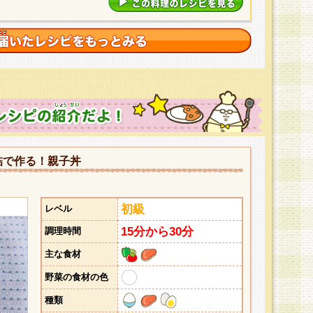
詰で作る！親子丼
初級
レベル
15分から30分
調理時間
主な食材
野菜の食材の色
種類