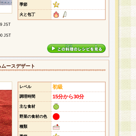
季節
火と包丁
29 JST
00 JST
るムースデザート
初級
レベル
15分から30分
調理時間
主な食材
野菜の食材の色
種類