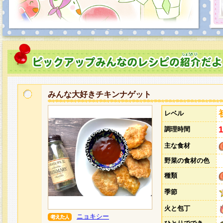
みんな大好きチキンナゲット
レベル
調理時間
主な食材
野菜の食材の色
種類
季節
火と包丁
ニョキシー