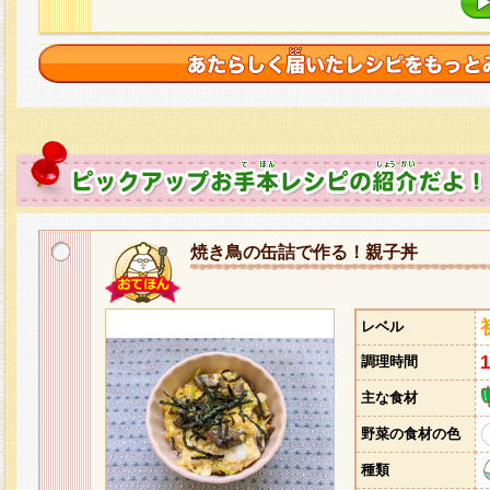
焼き鳥の缶詰で作る！親子丼
レベル
調理時間
主な食材
野菜の食材の色
種類