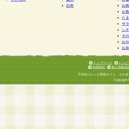
白色
お
お
た
サ
シ
そ
お
お
トップページ
レシピ
利用規約
個人情報保
子供向けレシピ投稿サイト、その名
Copyright 