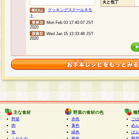
火と包丁
クッキングスクールネモ
ト
Mon Feb 03 17:40:07 JST
2020
Wed Jan 15 13:33:48 JST
2020
主な食材
野菜の食材の色
種
野菜
赤色
ご
肉
黄色
め
魚
緑色
ぱ
くだもの
紫色
野