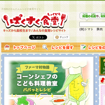
子供向けかんたんレシピの食育サイト
(例)トマト 豚肉