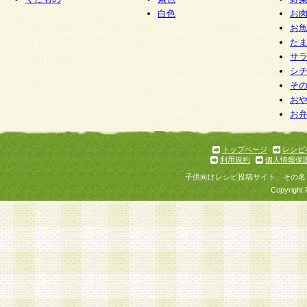
白色
お
お
た
サ
シ
そ
お
お
トップページ
レシピ
利用規約
個人情報保
子供向けレシピ投稿サイト、その名
Copyright 