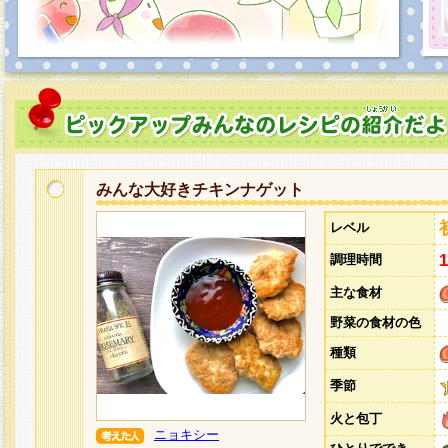
みんな大好きチキンナゲット
レベル
調理時間
主な食材
野菜の食材の色
種類
季節
火と包丁
ニョキシー