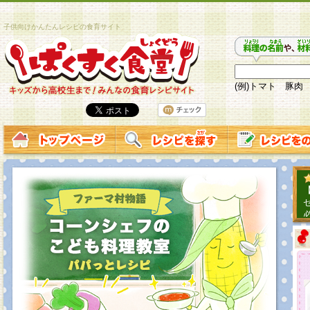
子供向けかんたんレシピの食育サイト
(例)トマト 豚肉