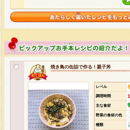
焼き鳥の缶詰で作る！親子丼
レベル
調理時間
主な食材
野菜の食材の色
種類