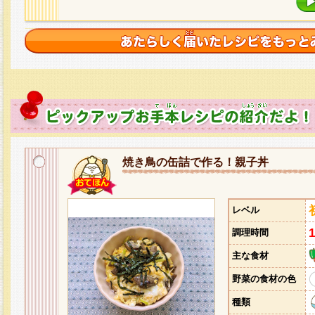
焼き鳥の缶詰で作る！親子丼
レベル
調理時間
主な食材
野菜の食材の色
種類