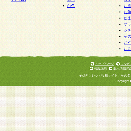
白色
お
お
た
サ
シ
そ
お
お
トップページ
レシピ
利用規約
個人情報保
子供向けレシピ投稿サイト、その名
Copyright 