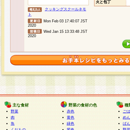
火と包丁
クッキングスクールネモ
ト
Mon Feb 03 17:40:07 JST
2020
Wed Jan 15 13:33:48 JST
2020
主な食材
野菜の食材の色
種
野菜
赤色
ご
肉
黄色
め
魚
緑色
ぱ
くだもの
紫色
野