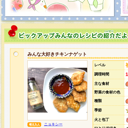
みんな大好きチキンナゲット
レベル
調理時間
主な食材
野菜の食材の色
種類
季節
火と包丁
ニョキシー