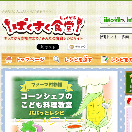
子供向けかんたんレシピの食育サイト
(例)トマト 豚肉