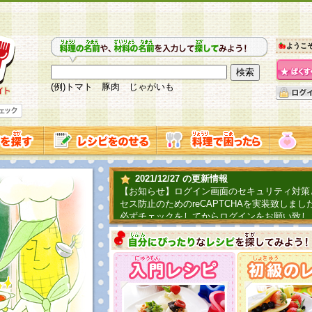
ようこ
(例)トマト 豚肉 じゃがいも
2021/12/27 の更新情報
【お知らせ】ログイン画面のセキュリティ対策
セス防止のためのreCAPTCHAを実装致しまし
必ずチェックをしてからログインをお願い致し
2019/06/04 の更新情報
ファーマ村からコーンシェフが簡単レシピを紹
2018/07/01 の更新情報
チャレンジ企画第三弾！お母さん、お父さんへ
てごはんを作ろう！は終了致しました。たくさ