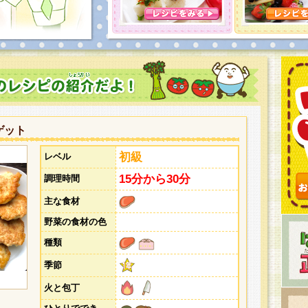
とうございました。次回企画もお楽しみに！
ゲット
初級
レベル
15分から30分
調理時間
主な食材
野菜の食材の色
種類
季節
火と包丁