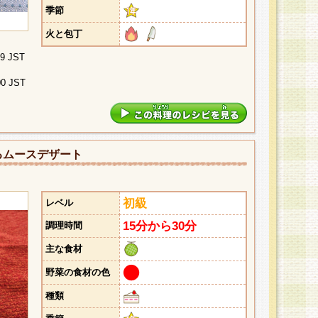
季節
火と包丁
29 JST
00 JST
るムースデザート
初級
レベル
15分から30分
調理時間
主な食材
野菜の食材の色
種類