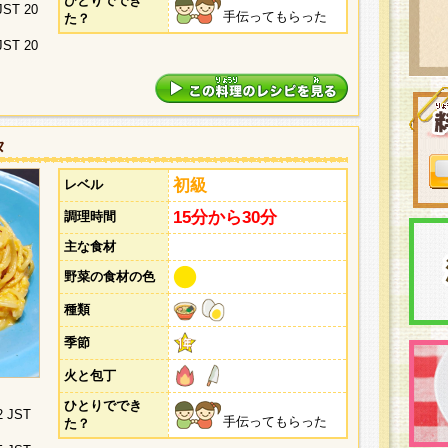
ひとりででき
 JST 20
手伝ってもらった
た？
 JST 20
タ
初級
レベル
15分から30分
調理時間
主な食材
野菜の食材の色
種類
季節
火と包丁
ひとりででき
2 JST
手伝ってもらった
た？