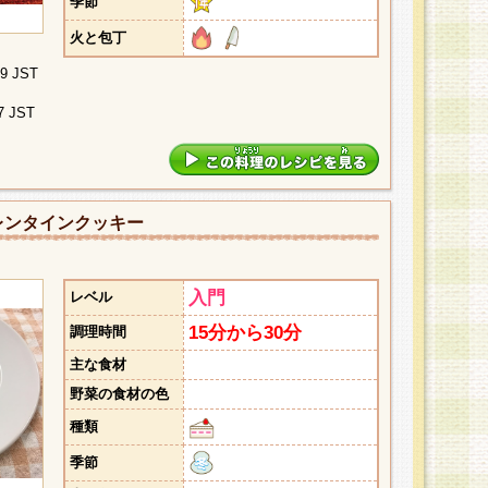
季節
火と包丁
09 JST
7 JST
レンタインクッキー
入門
レベル
15分から30分
調理時間
主な食材
野菜の食材の色
種類
季節