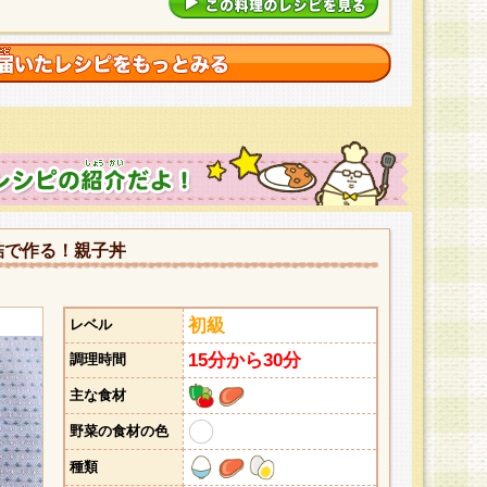
詰で作る！親子丼
初級
レベル
15分から30分
調理時間
主な食材
野菜の食材の色
種類