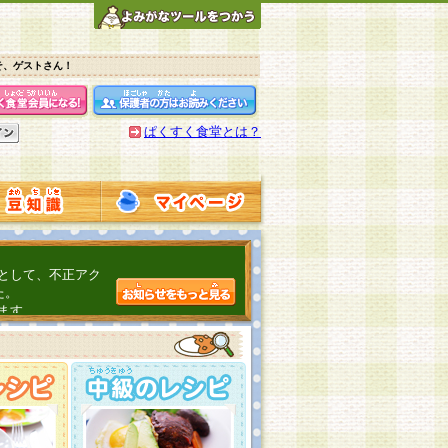
そ、ゲストさん！
ぱくすく食堂とは？
として、不正アク
た。
ます。
介するよ！
こちら
日頃の感謝をこめ
んの投稿、ありが