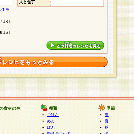
火と包丁
ルネモ
07 JST
48 JST
の食材の色
種類
季節
ごはん
春
めん
夏
ぱん
秋
野菜のおかず
冬