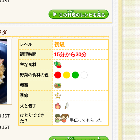
5 JST
ラダ
初級
レベル
15分から30分
調理時間
主な食材
野菜の食材の色
種類
季節
火と包丁
ひとりででき
4 JST
手伝ってもらった
た？
3 JST