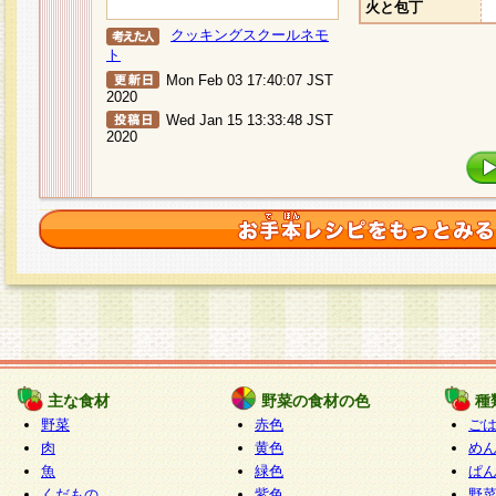
火と包丁
クッキングスクールネモ
ト
Mon Feb 03 17:40:07 JST
2020
Wed Jan 15 13:33:48 JST
2020
主な食材
野菜の食材の色
種
野菜
赤色
ご
肉
黄色
め
魚
緑色
ぱ
くだもの
紫色
野