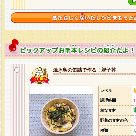
焼き鳥の缶詰で作る！親子丼
レベル
調理時間
主な食材
野菜の食材の色
種類