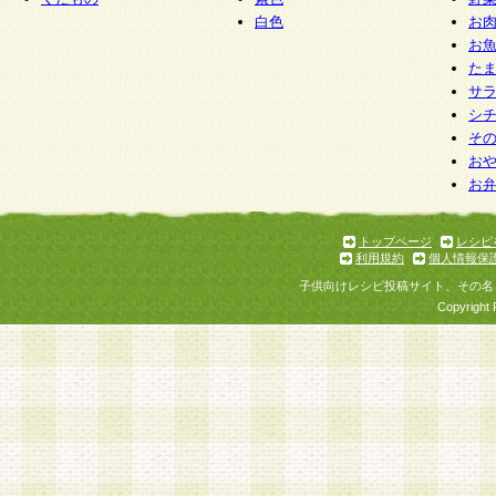
白色
お
お
た
サ
シ
そ
お
お
トップページ
レシピ
利用規約
個人情報保
子供向けレシピ投稿サイト、その名
Copyright 