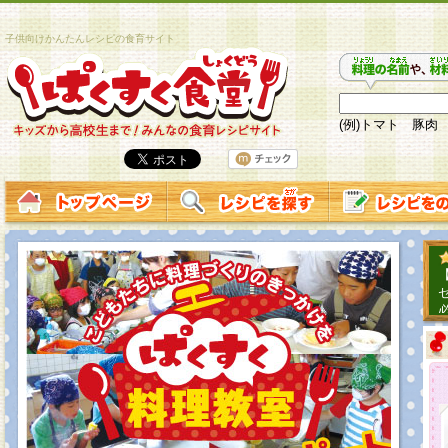
子供向けかんたんレシピの食育サイト
(例)トマト 豚肉