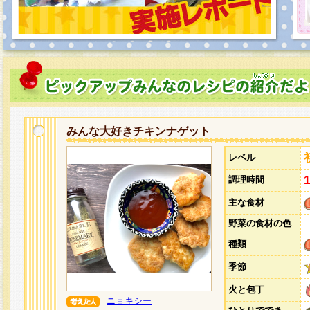
みんな大好きチキンナゲット
レベル
調理時間
主な食材
野菜の食材の色
種類
季節
火と包丁
ニョキシー