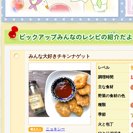
みんな大好きチキンナゲット
レベル
調理時間
主な食材
野菜の食材の色
種類
季節
火と包丁
ニョキシー