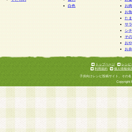
白色
お
お
た
サ
シ
そ
お
お
トップページ
レシピ
利用規約
個人情報保
子供向けレシピ投稿サイト、その名
Copyright 