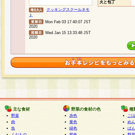
火と包丁
クッキングスクールネモ
ト
Mon Feb 03 17:40:07 JST
2020
Wed Jan 15 13:33:48 JST
2020
主な食材
野菜の食材の色
種
野菜
赤色
ご
肉
黄色
め
魚
緑色
ぱ
くだもの
紫色
野