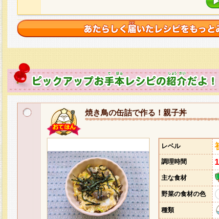
焼き鳥の缶詰で作る！親子丼
レベル
調理時間
主な食材
野菜の食材の色
種類