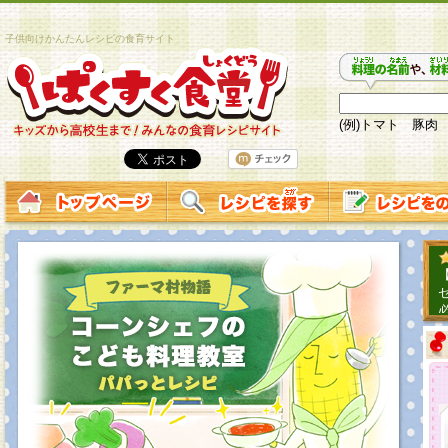
子供向けかんたんレシピの食育サイト
(例)トマト 豚肉