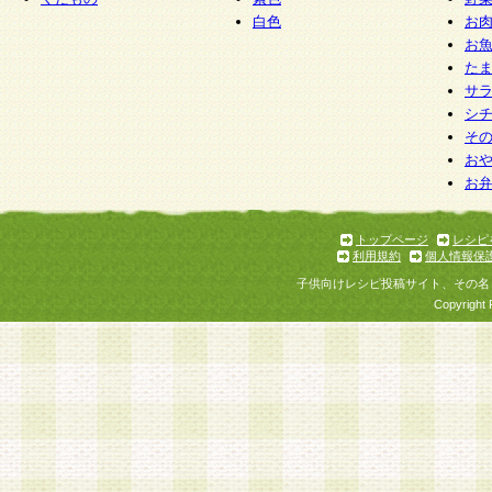
白色
お
お
た
サ
シ
そ
お
お
トップページ
レシピ
利用規約
個人情報保
子供向けレシピ投稿サイト、その名
Copyright 