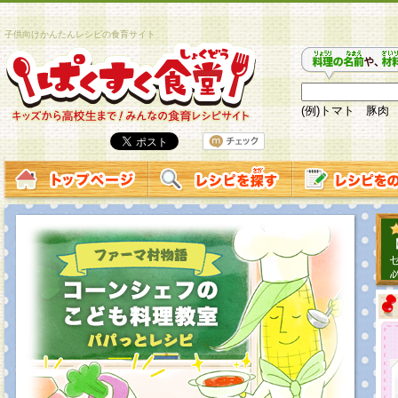
子供向けかんたんレシピの食育サイト
(例)トマト 豚肉