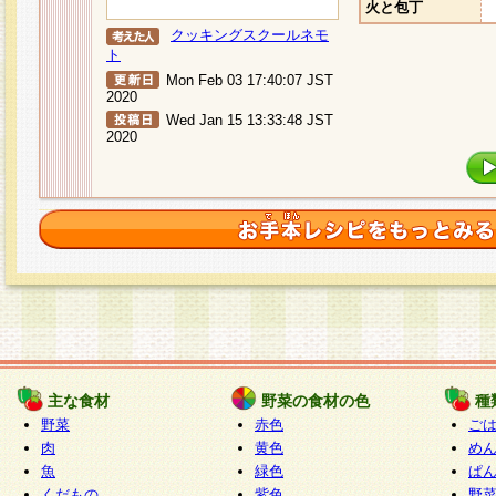
火と包丁
クッキングスクールネモ
ト
Mon Feb 03 17:40:07 JST
2020
Wed Jan 15 13:33:48 JST
2020
主な食材
野菜の食材の色
種
野菜
赤色
ご
肉
黄色
め
魚
緑色
ぱ
くだもの
紫色
野