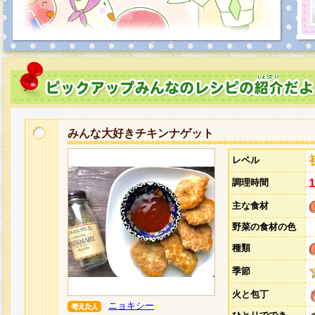
みんな大好きチキンナゲット
レベル
調理時間
主な食材
野菜の食材の色
種類
季節
火と包丁
ニョキシー