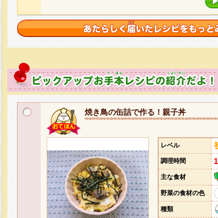
焼き鳥の缶詰で作る！親子丼
レベル
調理時間
主な食材
野菜の食材の色
種類