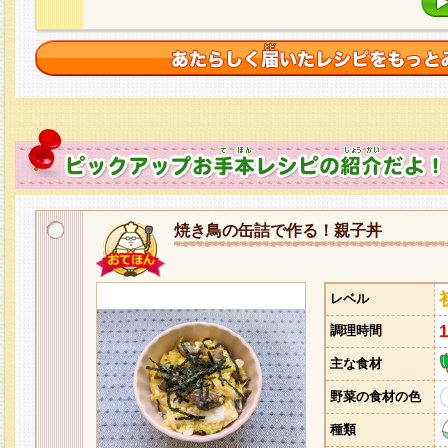
焼き鳥の缶詰で作る！親子丼
レベル
調理時間
主な食材
野菜の食材の色
種類