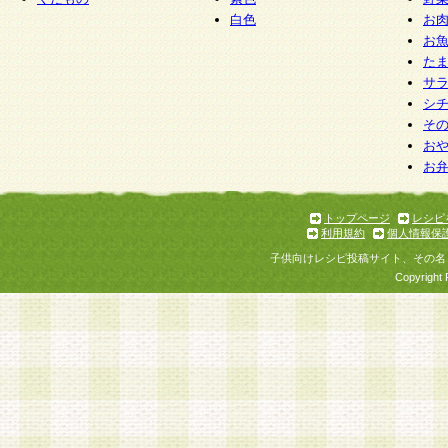
白色
お
お
た
サ
シ
そ
お
お
トップページ
レシピ
利用規約
個人情報保
子供向けレシピ投稿サイト、その名
Copyright 