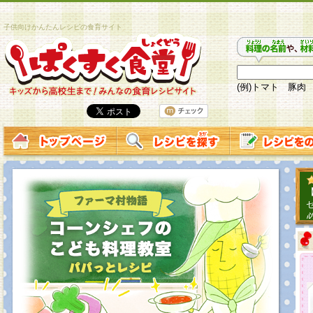
子供向けかんたんレシピの食育サイト
(例)トマト 豚肉