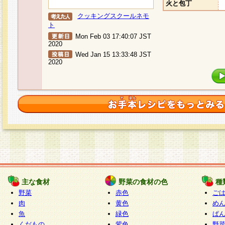
火と包丁
クッキングスクールネモ
ト
Mon Feb 03 17:40:07 JST
2020
Wed Jan 15 13:33:48 JST
2020
主な食材
野菜の食材の色
種
野菜
赤色
ご
肉
黄色
め
魚
緑色
ぱ
くだもの
紫色
野