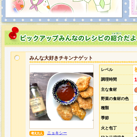
みんな大好きチキンナゲット
レベル
調理時間
主な食材
野菜の食材の色
種類
季節
火と包丁
ニョキシー