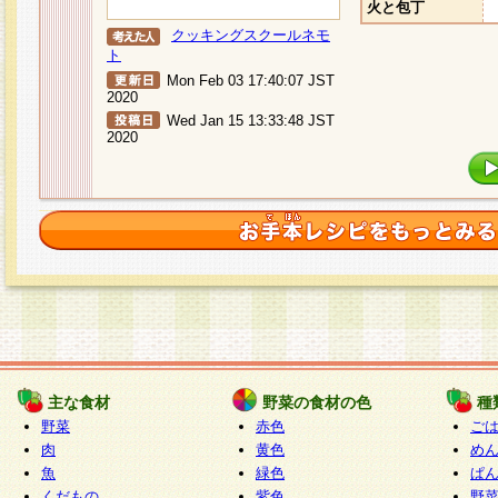
火と包丁
クッキングスクールネモ
ト
Mon Feb 03 17:40:07 JST
2020
Wed Jan 15 13:33:48 JST
2020
主な食材
野菜の食材の色
種
野菜
赤色
ご
肉
黄色
め
魚
緑色
ぱ
くだもの
紫色
野