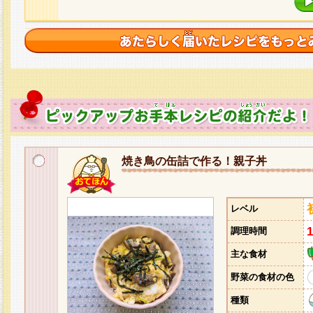
焼き鳥の缶詰で作る！親子丼
レベル
調理時間
主な食材
野菜の食材の色
種類