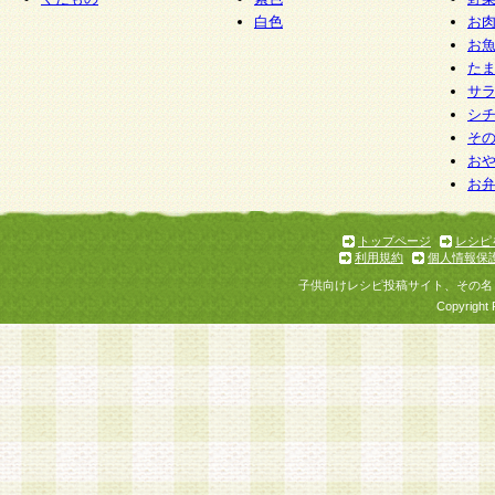
白色
お
お
た
サ
シ
そ
お
お
トップページ
レシピ
利用規約
個人情報保
子供向けレシピ投稿サイト、その名
Copyright 