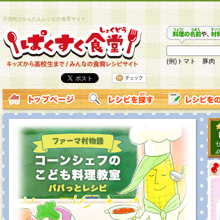
子供向けかんたんレシピの食育サイト
(例)トマト 豚肉