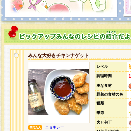
みんな大好きチキンナゲット
レベル
調理時間
主な食材
野菜の食材の色
種類
季節
火と包丁
ニョキシー