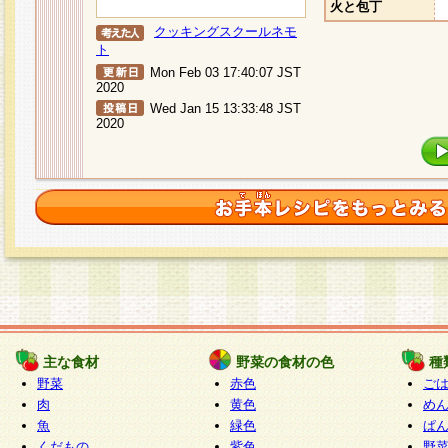
火と包丁
クッキングスクールネモ
ト
Mon Feb 03 17:40:07 JST
2020
Wed Jan 15 13:33:48 JST
2020
主な食材
野菜の食材の色
種
野菜
赤色
ご
肉
黄色
め
魚
緑色
ぱ
くだもの
紫色
野