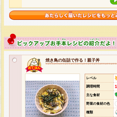
焼き鳥の缶詰で作る！親子丼
レベル
調理時間
主な食材
野菜の食材の色
種類