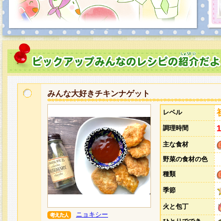
みんな大好きチキンナゲット
レベル
調理時間
主な食材
野菜の食材の色
種類
季節
火と包丁
ニョキシー