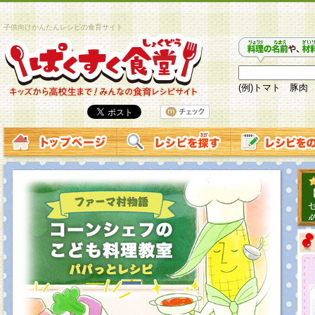
子供向けかんたんレシピの食育サイト
(例)トマト 豚肉