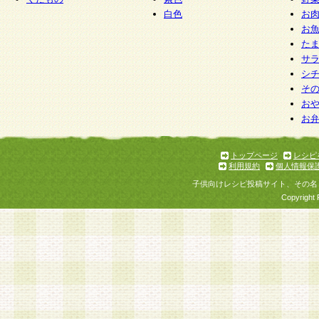
白色
お
お
た
サ
シ
そ
お
お
トップページ
レシピ
利用規約
個人情報保
子供向けレシピ投稿サイト、その名
Copyright 