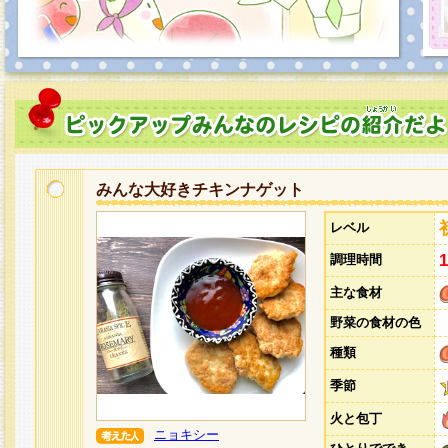
みんな大好きチキンナゲット
レベル
調理時間
主な食材
野菜の食材の色
種類
季節
火と包丁
ニョキシー