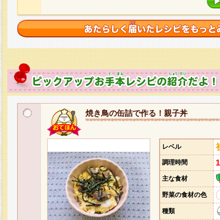
焼き鳥の缶詰で作る！親子丼
レベル
調理時間
主な食材
野菜の食材の色
種類