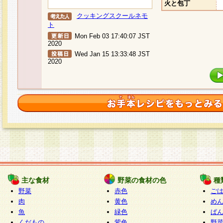
火と包丁
クッキングスクールネモ
ト
Mon Feb 03 17:40:07 JST
2020
Wed Jan 15 13:33:48 JST
2020
主な食材
野菜の食材の色
種
野菜
赤色
ご
肉
黄色
め
魚
緑色
ぱ
くだもの
紫色
野