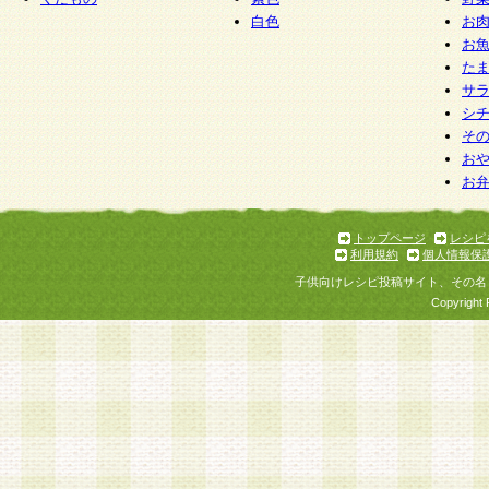
白色
お
お
た
サ
シ
そ
お
お
トップページ
レシピ
利用規約
個人情報保
子供向けレシピ投稿サイト、その名
Copyright 