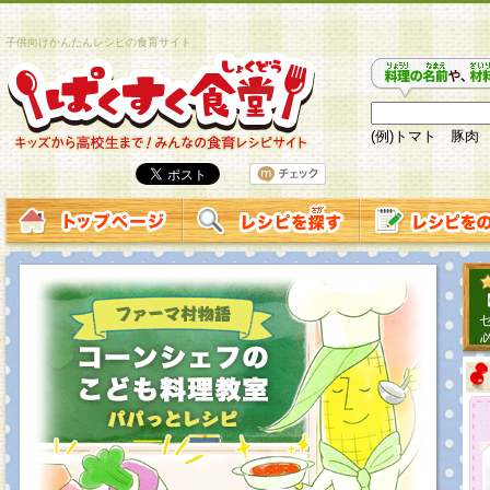
子供向けかんたんレシピの食育サイト
(例)トマト 豚肉