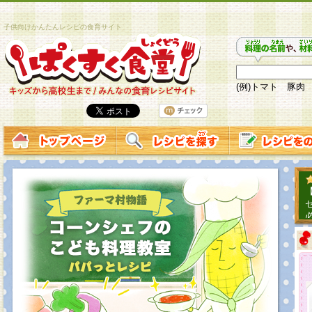
子供向けかんたんレシピの食育サイト
(例)トマト 豚肉