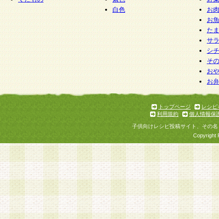
白色
お
お
た
サ
シ
そ
お
お
トップページ
レシピ
利用規約
個人情報保
子供向けレシピ投稿サイト、その名
Copyright 