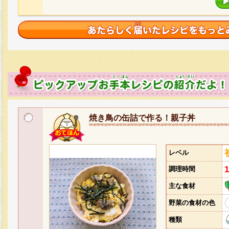
焼き鳥の缶詰で作る！親子丼
レベル
調理時間
主な食材
野菜の食材の色
種類