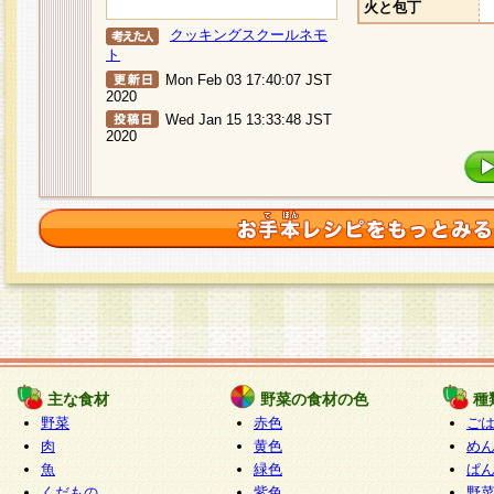
火と包丁
クッキングスクールネモ
ト
Mon Feb 03 17:40:07 JST
2020
Wed Jan 15 13:33:48 JST
2020
主な食材
野菜の食材の色
種
野菜
赤色
ご
肉
黄色
め
魚
緑色
ぱ
くだもの
紫色
野