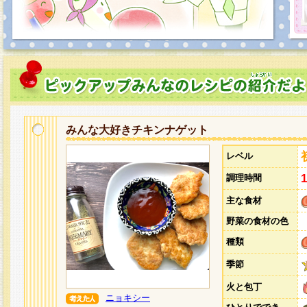
みんな大好きチキンナゲット
レベル
調理時間
主な食材
野菜の食材の色
種類
季節
火と包丁
ニョキシー