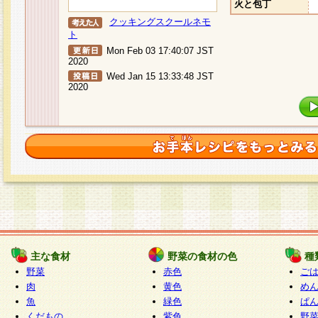
火と包丁
クッキングスクールネモ
ト
Mon Feb 03 17:40:07 JST
2020
Wed Jan 15 13:33:48 JST
2020
主な食材
野菜の食材の色
種
野菜
赤色
ご
肉
黄色
め
魚
緑色
ぱ
くだもの
紫色
野