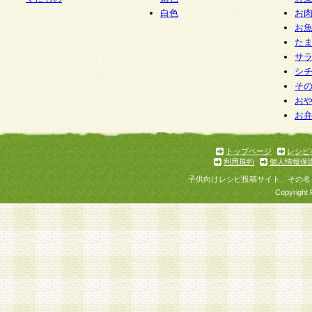
白色
お
お
た
サ
シ
そ
お
お
トップページ
レシピ
利用規約
個人情報保
子供向けレシピ投稿サイト、その名
Copyright 