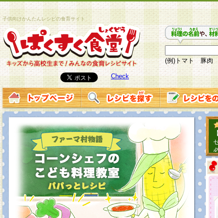
子供向けかんたんレシピの食育サイト
(例)トマト 豚肉
Check