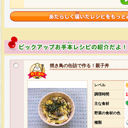
焼き鳥の缶詰で作る！親子丼
レベル
調理時間
主な食材
野菜の食材の色
種類