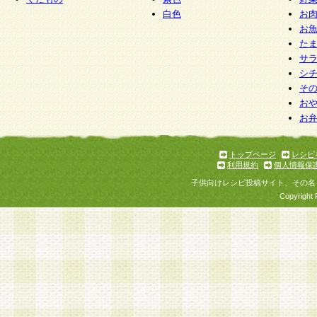
白色
お
お
た
サ
シ
そ
お
お
トップページ
レシピ
利用規約
個人情報保
子供向けレシピ投稿サイト、その名
Copyright 