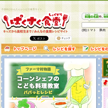
子供向けかんたんレシピの食育サイト
(例)トマト 豚肉