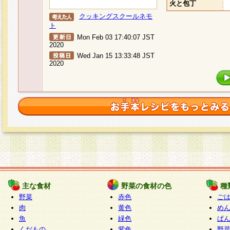
火と包丁
クッキングスクールネモ
ト
Mon Feb 03 17:40:07 JST
2020
Wed Jan 15 13:33:48 JST
2020
主な食材
野菜の食材の色
種
野菜
赤色
ご
肉
黄色
め
魚
緑色
ぱ
くだもの
紫色
野