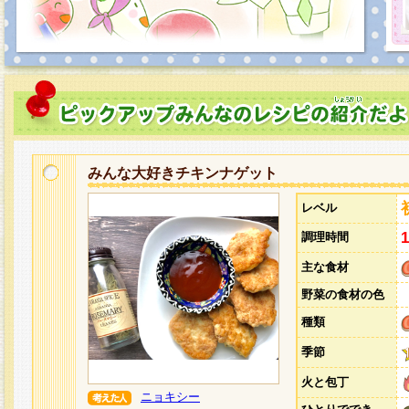
みんな大好きチキンナゲット
レベル
調理時間
主な食材
野菜の食材の色
種類
季節
火と包丁
ニョキシー