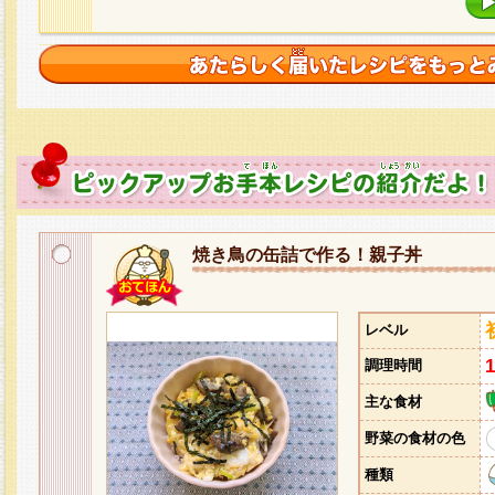
焼き鳥の缶詰で作る！親子丼
レベル
調理時間
主な食材
野菜の食材の色
種類