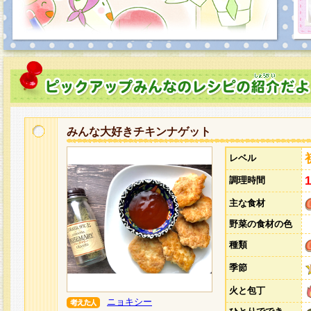
みんな大好きチキンナゲット
レベル
調理時間
主な食材
野菜の食材の色
種類
季節
火と包丁
ニョキシー