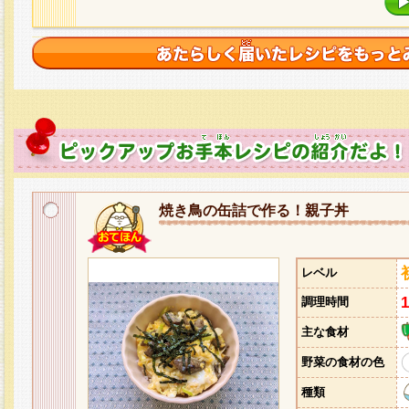
焼き鳥の缶詰で作る！親子丼
レベル
調理時間
主な食材
野菜の食材の色
種類