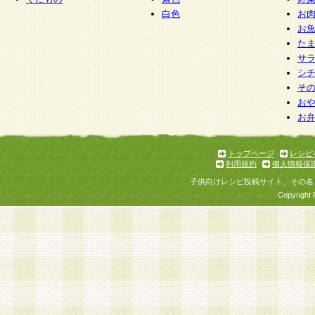
白色
お
お
た
サ
シ
そ
お
お
トップページ
レシピ
利用規約
個人情報保
子供向けレシピ投稿サイト、その名
Copyright 