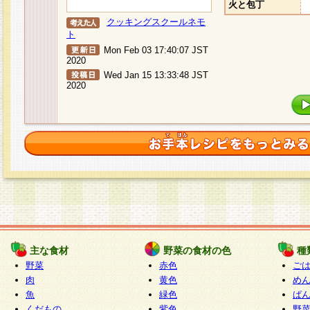
火と包丁
クッキングスクールネモ
ト
Mon Feb 03 17:40:07 JST
2020
Wed Jan 15 13:33:48 JST
2020
主な食材
野菜の食材の色
種
野菜
赤色
ご
肉
黄色
め
魚
緑色
ぱ
くだもの
紫色
野