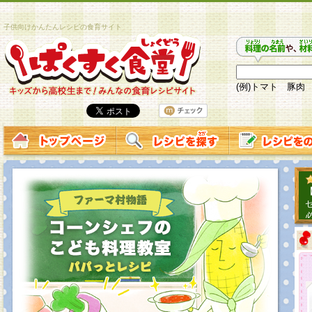
子供向けかんたんレシピの食育サイト
(例)トマト 豚肉