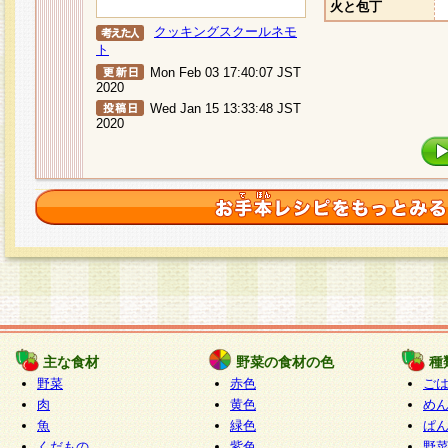
火と包丁
クッキングスクールネモ
ト
Mon Feb 03 17:40:07 JST
2020
Wed Jan 15 13:33:48 JST
2020
主な食材
野菜の食材の色
種
野菜
赤色
ご
肉
黄色
め
魚
緑色
ぱ
くだもの
紫色
野