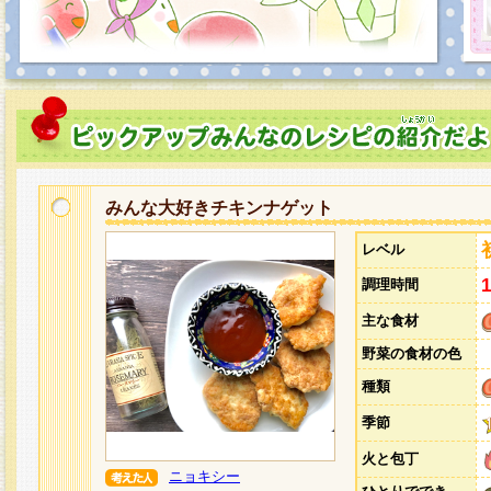
みんな大好きチキンナゲット
レベル
調理時間
主な食材
野菜の食材の色
種類
季節
火と包丁
ニョキシー