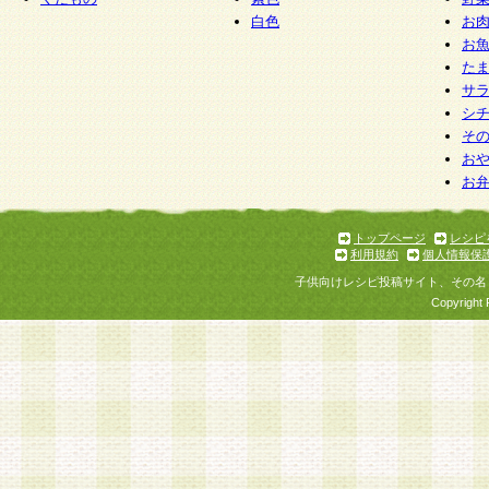
白色
お
お
た
サ
シ
そ
お
お
トップページ
レシピ
利用規約
個人情報保
子供向けレシピ投稿サイト、その名
Copyright 