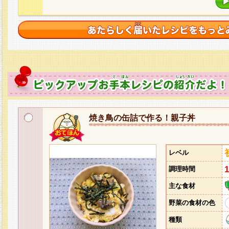
焼き鳥の缶詰で作る！親子丼
レベル
調理時間
主な食材
野菜の食材の色
種類