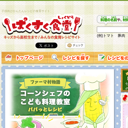
子供向けかんたんレシピの食育サイト
(例)トマト 豚肉