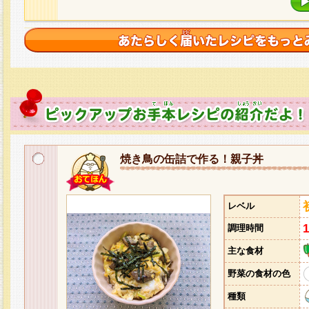
焼き鳥の缶詰で作る！親子丼
レベル
調理時間
主な食材
野菜の食材の色
種類