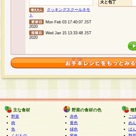
火と包丁
クッキングスクールネモ
ト
Mon Feb 03 17:40:07 JST
2020
Wed Jan 15 13:33:48 JST
2020
主な食材
野菜の食材の色
種
野菜
赤色
ご
肉
黄色
め
魚
緑色
ぱ
くだもの
紫色
野