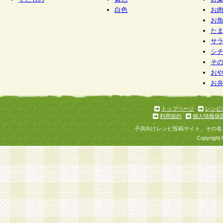
白色
お
お
た
サ
シ
そ
お
お
トップページ
レシピ
利用規約
個人情報保
子供向けレシピ投稿サイト、その名
Copyright 