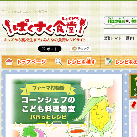
子供向けかんたんレシピの食育サイト
(例)トマト 豚肉