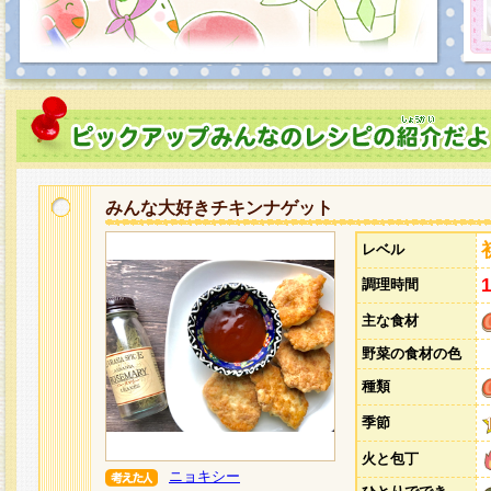
みんな大好きチキンナゲット
レベル
調理時間
主な食材
野菜の食材の色
種類
季節
火と包丁
ニョキシー