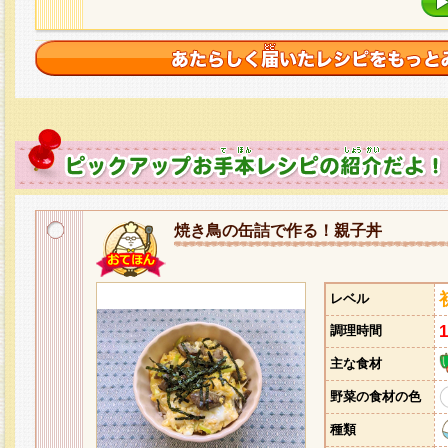
焼き鳥の缶詰で作る！親子丼
レベル
調理時間
主な食材
野菜の食材の色
種類