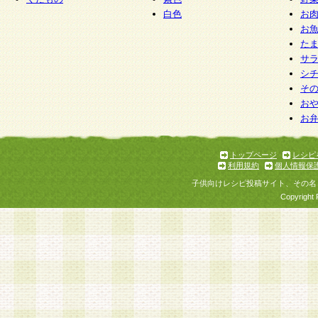
白色
お
お
た
サ
シ
そ
お
お
トップページ
レシピ
利用規約
個人情報保
子供向けレシピ投稿サイト、その名
Copyright 