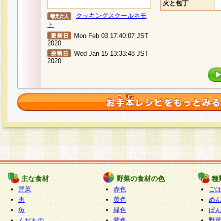
火と包丁
クッキングスクールネモ
ト
Mon Feb 03 17:40:07 JST
2020
Wed Jan 15 13:33:48 JST
2020
主な食材
野菜の食材の色
種
野菜
赤色
ご
肉
黄色
め
魚
緑色
ぱ
くだもの
紫色
野