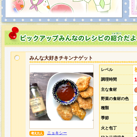
みんな大好きチキンナゲット
レベル
調理時間
主な食材
野菜の食材の色
種類
季節
火と包丁
ニョキシー