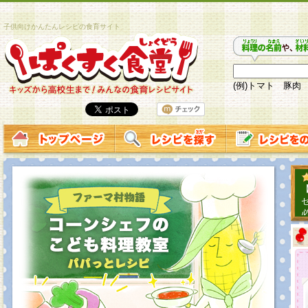
子供向けかんたんレシピの食育サイト
(例)トマト 豚肉