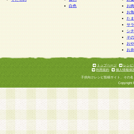
白色
お
お
た
サ
シ
そ
お
お
トップページ
レシピ
利用規約
個人情報保
子供向けレシピ投稿サイト、その名
Copyright 