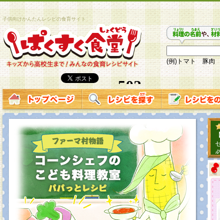
子供向けかんたんレシピの食育サイト
(例)トマト 豚肉