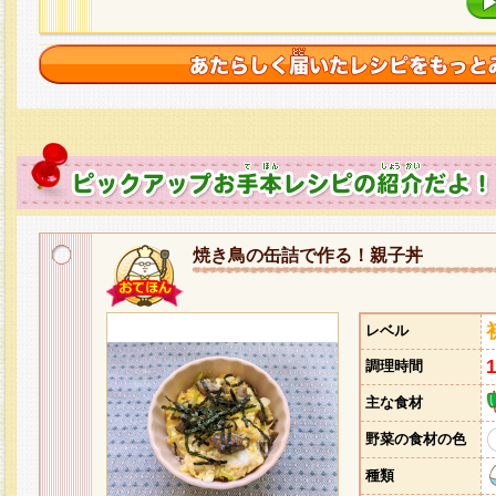
焼き鳥の缶詰で作る！親子丼
レベル
調理時間
主な食材
野菜の食材の色
種類