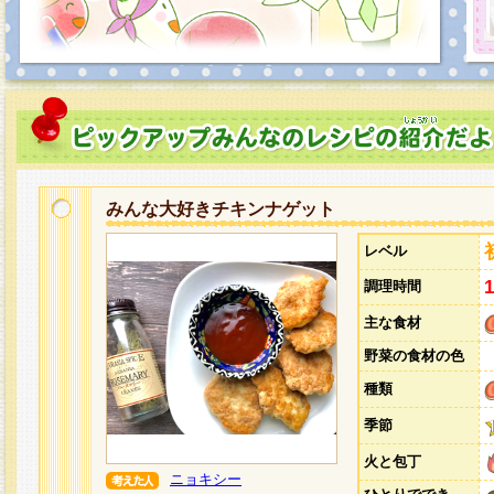
みんな大好きチキンナゲット
レベル
調理時間
主な食材
野菜の食材の色
種類
季節
火と包丁
ニョキシー