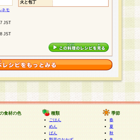
火と包丁
ルネモ
07 JST
48 JST
の食材の色
種類
季節
ごはん
春
めん
夏
ぱん
秋
野菜のおかず
冬