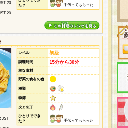
ひとりででき
 JST 20
手伝ってもらった
た？
 JST 20
タ
初級
レベル
15分から30分
調理時間
主な食材
野菜の食材の色
種類
季節
火と包丁
ひとりででき
2 JST
手伝ってもらった
た？