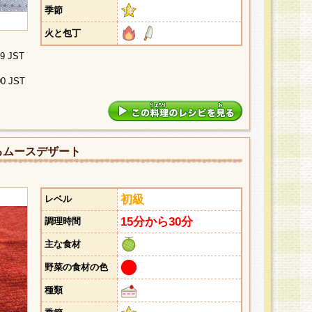
季節
火と包丁
29 JST
00 JST
るムースデザート
初級
レベル
15分から30分
調理時間
主な食材
野菜の食材の色
種類