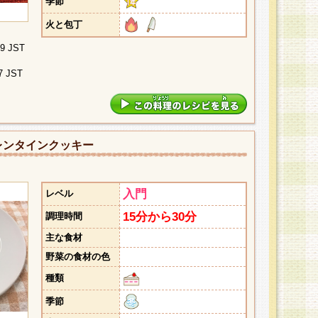
季節
火と包丁
09 JST
7 JST
レンタインクッキー
入門
レベル
15分から30分
調理時間
主な食材
野菜の食材の色
種類
季節