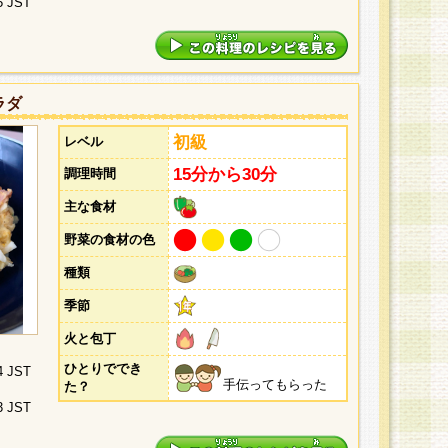
5 JST
ラダ
初級
レベル
15分から30分
調理時間
主な食材
野菜の食材の色
種類
季節
火と包丁
ひとりででき
4 JST
手伝ってもらった
た？
3 JST