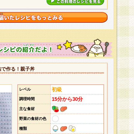
詰で作る！親子丼
初級
レベル
15分から30分
調理時間
主な食材
野菜の食材の色
種類