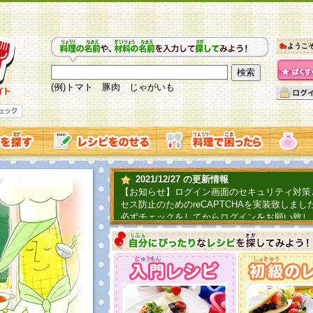
ようこ
(例)トマト 豚肉 じゃがいも
2021/12/27 の更新情報
【お知らせ】ログイン画面のセキュリティ対策
セス防止のためのreCAPTCHAを実装致しまし
必ずチェックをしてからログインをお願い致し
2019/06/04 の更新情報
ファーマ村からコーンシェフが簡単レシピを紹
2018/07/01 の更新情報
チャレンジ企画第三弾！お母さん、お父さんへ
てごはんを作ろう！は終了致しました。たくさ