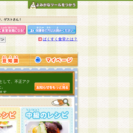
そ、ゲストさん！
ぱくすく食堂とは？
として、不正アク
た。
ます。
介するよ！
こちら
日頃の感謝をこめ
んの投稿、ありが