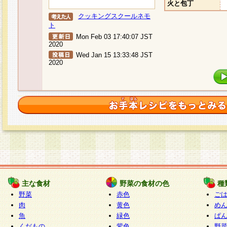
火と包丁
クッキングスクールネモ
ト
Mon Feb 03 17:40:07 JST
2020
Wed Jan 15 13:33:48 JST
2020
主な食材
野菜の食材の色
種
野菜
赤色
ご
肉
黄色
め
魚
緑色
ぱ
くだもの
紫色
野