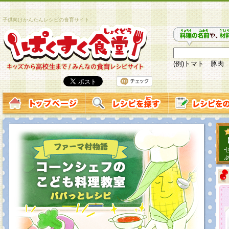
子供向けかんたんレシピの食育サイト
(例)トマト 豚肉