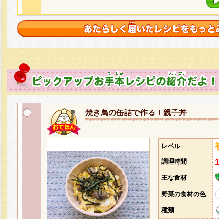
焼き鳥の缶詰で作る！親子丼
レベル
調理時間
主な食材
野菜の食材の色
種類