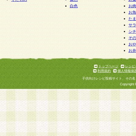
白色
お
お
た
サ
シ
そ
お
お
トップページ
レシピ
利用規約
個人情報保
子供向けレシピ投稿サイト、その名
Copyright 