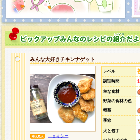
みんな大好きチキンナゲット
レベル
調理時間
主な食材
野菜の食材の色
種類
季節
火と包丁
ニョキシー