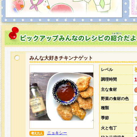
みんな大好きチキンナゲット
レベル
調理時間
主な食材
野菜の食材の色
種類
季節
火と包丁
ニョキシー