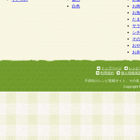
白色
お
お
た
サ
シ
そ
お
お
トップページ
レシピ
利用規約
個人情報保
子供向けレシピ投稿サイト、その名
Copyright 