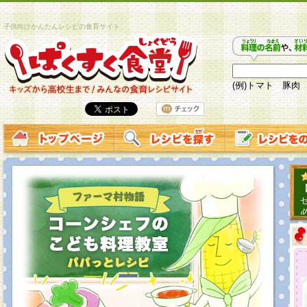
子供向けかんたんレシピの食育サイト
(例)トマト 豚肉