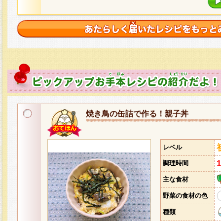
焼き鳥の缶詰で作る！親子丼
レベル
調理時間
主な食材
野菜の食材の色
種類