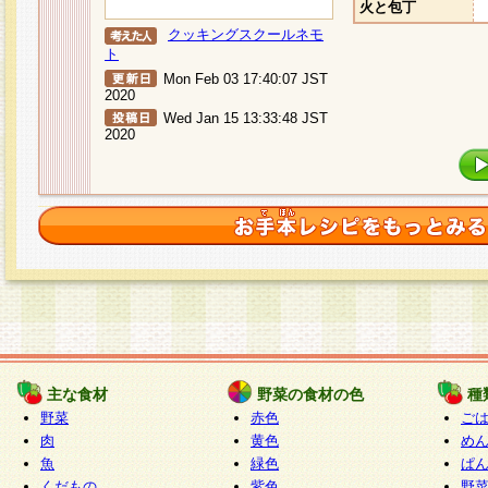
火と包丁
クッキングスクールネモ
ト
Mon Feb 03 17:40:07 JST
2020
Wed Jan 15 13:33:48 JST
2020
主な食材
野菜の食材の色
種
野菜
赤色
ご
肉
黄色
め
魚
緑色
ぱ
くだもの
紫色
野