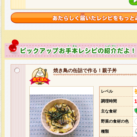
焼き鳥の缶詰で作る！親子丼
レベル
調理時間
主な食材
野菜の食材の色
種類