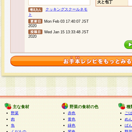
火と包丁
クッキングスクールネモ
ト
Mon Feb 03 17:40:07 JST
2020
Wed Jan 15 13:33:48 JST
2020
主な食材
野菜の食材の色
種
野菜
赤色
ご
肉
黄色
め
魚
緑色
ぱ
くだもの
紫色
野