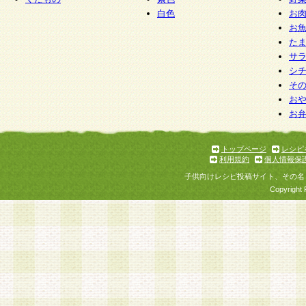
白色
お
お
た
サ
シ
そ
お
お
トップページ
レシピ
利用規約
個人情報保
子供向けレシピ投稿サイト、その名
Copyright 