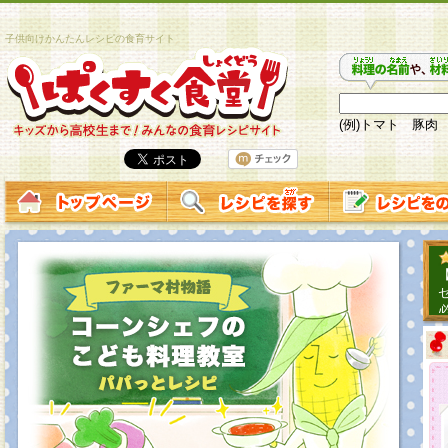
子供向けかんたんレシピの食育サイト
(例)トマト 豚肉