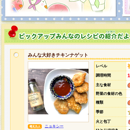
みんな大好きチキンナゲット
レベル
調理時間
主な食材
野菜の食材の色
種類
季節
火と包丁
ニョキシー