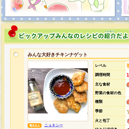
みんな大好きチキンナゲット
レベル
調理時間
主な食材
野菜の食材の色
種類
季節
火と包丁
ニョキシー