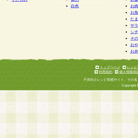
白色
お
お
た
サ
シ
そ
お
お
トップページ
レシピ
利用規約
個人情報保
子供向けレシピ投稿サイト、その名
Copyright 