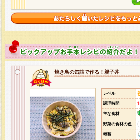
焼き鳥の缶詰で作る！親子丼
レベル
調理時間
主な食材
野菜の食材の色
種類