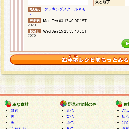
火と包丁
クッキングスクールネモ
ト
Mon Feb 03 17:40:07 JST
2020
Wed Jan 15 13:33:48 JST
2020
主な食材
野菜の食材の色
種
野菜
赤色
ご
肉
黄色
め
魚
緑色
ぱ
くだもの
紫色
野