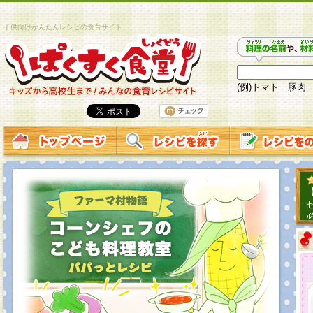
子供向けかんたんレシピの食育サイト
(例)トマト 豚肉