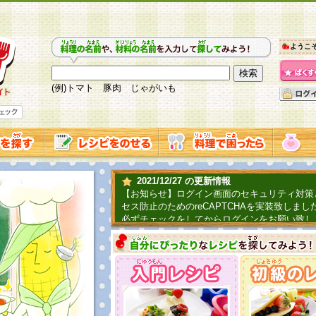
ようこ
(例)トマト 豚肉 じゃがいも
2021/12/27 の更新情報
【お知らせ】ログイン画面のセキュリティ対策
セス防止のためのreCAPTCHAを実装致しまし
必ずチェックをしてからログインをお願い致し
2019/06/04 の更新情報
ファーマ村からコーンシェフが簡単レシピを紹
2018/07/01 の更新情報
チャレンジ企画第三弾！お母さん、お父さんへ
てごはんを作ろう！は終了致しました。たくさ