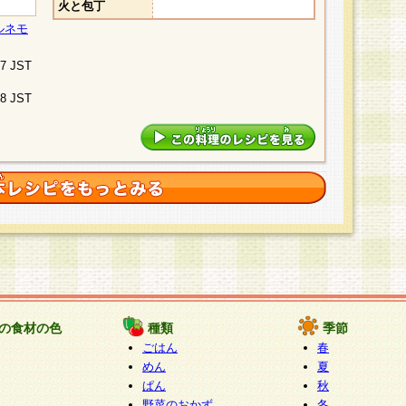
火と包丁
ルネモ
07 JST
48 JST
の食材の色
種類
季節
ごはん
春
めん
夏
ぱん
秋
野菜のおかず
冬