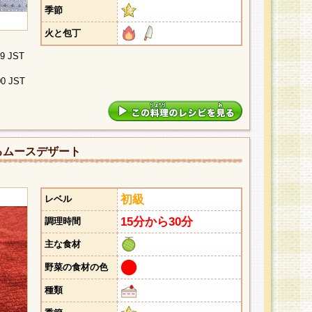
季節
火と包丁
29 JST
00 JST
るムースデザート
初級
レベル
15分から30分
調理時間
主な食材
野菜の食材の色
種類