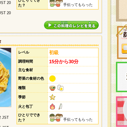
ひとりででき
 JST 20
手伝ってもらった
た？
 JST 20
タ
初級
レベル
15分から30分
調理時間
主な食材
野菜の食材の色
種類
季節
火と包丁
ひとりででき
2 JST
手伝ってもらった
た？