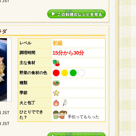
5 JST
ラダ
初級
レベル
15分から30分
調理時間
主な食材
野菜の食材の色
種類
季節
火と包丁
ひとりででき
4 JST
手伝ってもらった
た？
3 JST