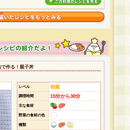
詰で作る！親子丼
初級
レベル
15分から30分
調理時間
主な食材
野菜の食材の色
種類