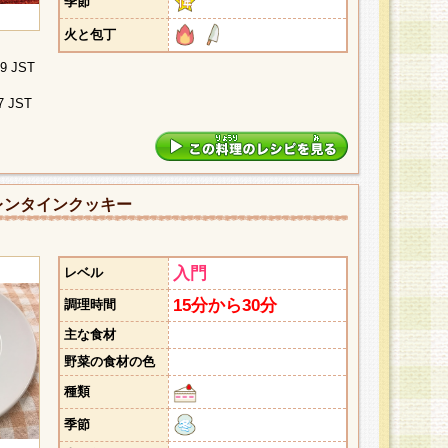
季節
火と包丁
09 JST
7 JST
レンタインクッキー
入門
レベル
15分から30分
調理時間
主な食材
野菜の食材の色
種類
季節