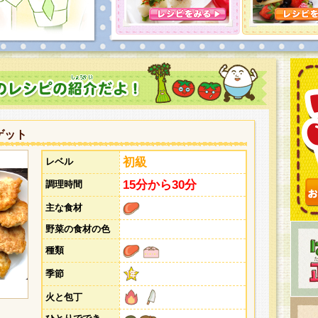
とうございました。次回企画もお楽しみに！
ゲット
初級
レベル
15分から30分
調理時間
主な食材
野菜の食材の色
種類
季節
火と包丁