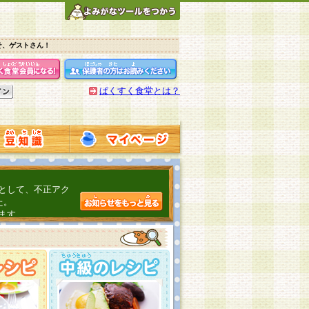
そ、ゲストさん！
ぱくすく食堂とは？
として、不正アク
た。
ます。
介するよ！
こちら
日頃の感謝をこめ
んの投稿、ありが