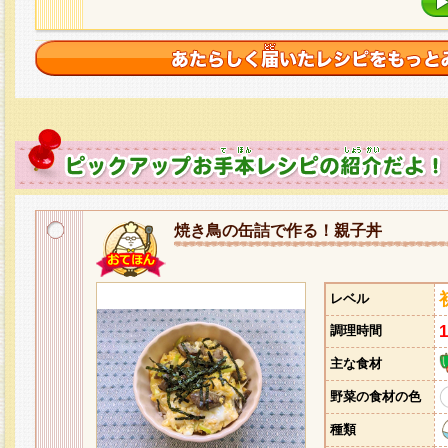
焼き鳥の缶詰で作る！親子丼
レベル
調理時間
主な食材
野菜の食材の色
種類