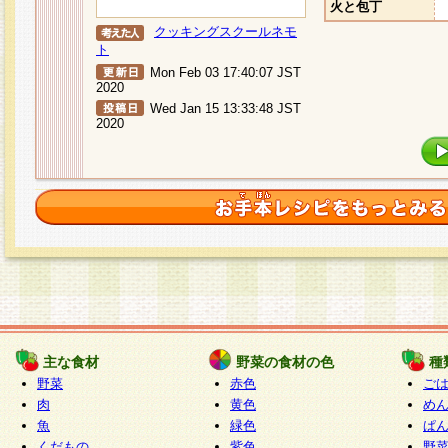
火と包丁
クッキングスクールネモ
ト
Mon Feb 03 17:40:07 JST
2020
Wed Jan 15 13:33:48 JST
2020
主な食材
野菜の食材の色
種
野菜
赤色
ご
肉
黄色
め
魚
緑色
ぱ
くだもの
紫色
野