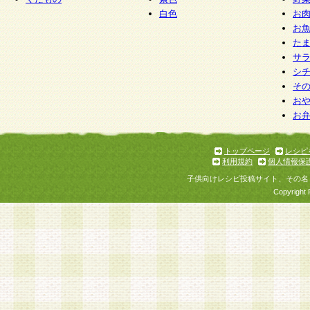
白色
お
お
た
サ
シ
そ
お
お
トップページ
レシピ
利用規約
個人情報保
子供向けレシピ投稿サイト、その名
Copyright 