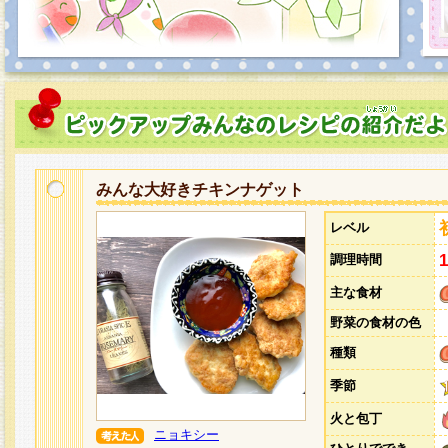
みんな大好きチキンナゲット
レベル
調理時間
主な食材
野菜の食材の色
種類
季節
火と包丁
ニョキシー