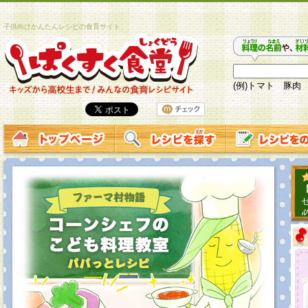
子供向けかんたんレシピの食育サイト
(例)トマト 豚肉