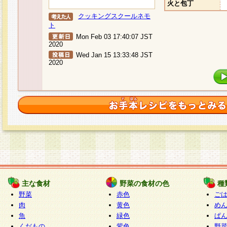
火と包丁
クッキングスクールネモ
ト
Mon Feb 03 17:40:07 JST
2020
Wed Jan 15 13:33:48 JST
2020
主な食材
野菜の食材の色
種
野菜
赤色
ご
肉
黄色
め
魚
緑色
ぱ
くだもの
紫色
野