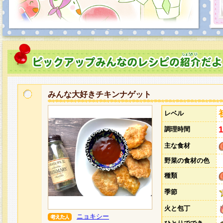
みんな大好きチキンナゲット
レベル
調理時間
主な食材
野菜の食材の色
種類
季節
火と包丁
ニョキシー