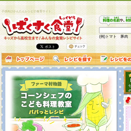
子供向けかんたんレシピの食育サイト
(例)トマト 豚肉