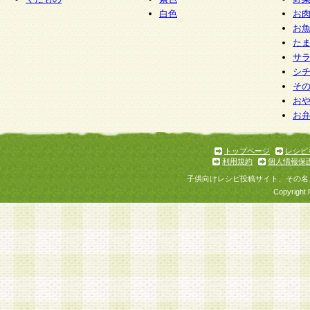
白色
お
お
た
サ
シ
そ
お
お
トップページ
レシピ
利用規約
個人情報保
子供向けレシピ投稿サイト、その名
Copyright 