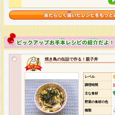
焼き鳥の缶詰で作る！親子丼
レベル
調理時間
主な食材
野菜の食材の色
種類