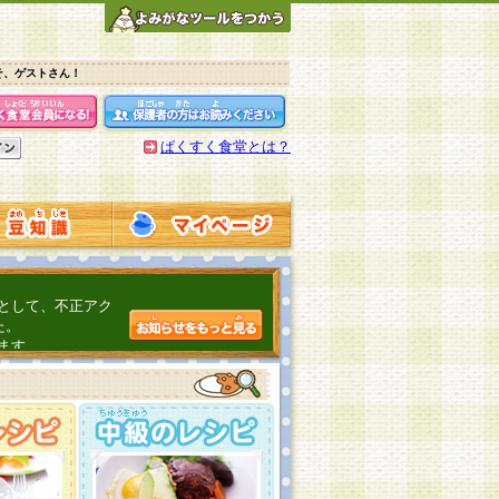
そ、ゲストさん！
ぱくすく食堂とは？
として、不正アク
た。
ます。
介するよ！
こちら
日頃の感謝をこめ
んの投稿、ありが