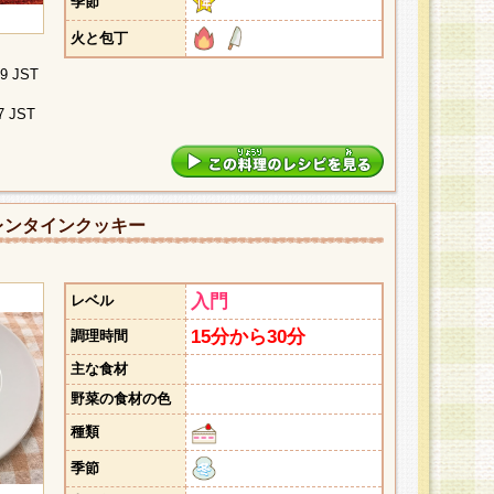
季節
火と包丁
09 JST
7 JST
レンタインクッキー
入門
レベル
15分から30分
調理時間
主な食材
野菜の食材の色
種類
季節