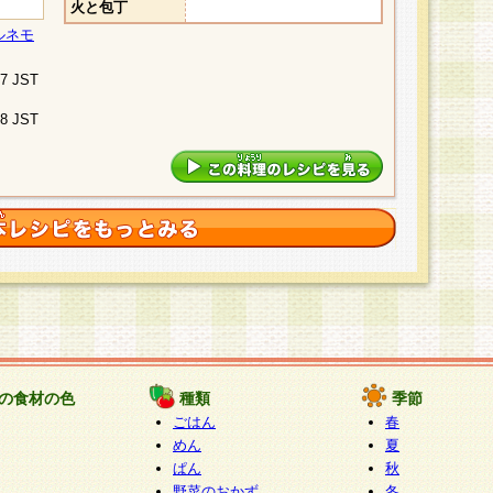
火と包丁
ルネモ
07 JST
48 JST
の食材の色
種類
季節
ごはん
春
めん
夏
ぱん
秋
野菜のおかず
冬