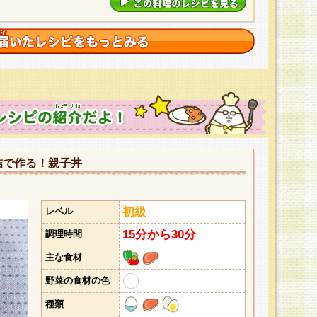
詰で作る！親子丼
初級
レベル
15分から30分
調理時間
主な食材
野菜の食材の色
種類