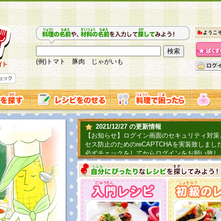
ようこ
(例)トマト 豚肉 じゃがいも
2021/12/27 の更新情報
【お知らせ】ログイン画面のセキュリティ対策
セス防止のためのreCAPTCHAを実装致しまし
必ずチェックをしてからログインをお願い致し
2019/06/04 の更新情報
ファーマ村からコーンシェフが簡単レシピを紹
2018/07/01 の更新情報
チャレンジ企画第三弾！お母さん、お父さんへ
てごはんを作ろう！は終了致しました。たくさ