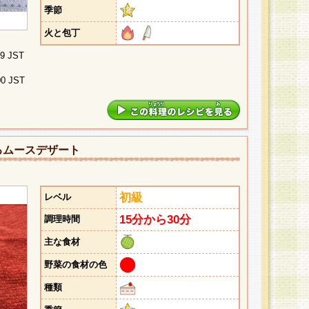
季節
火と包丁
29 JST
00 JST
るムースデザート
初級
レベル
15分から30分
調理時間
主な食材
野菜の食材の色
種類