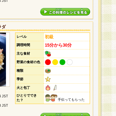
5 JST
ラダ
初級
レベル
15分から30分
調理時間
主な食材
野菜の食材の色
種類
季節
火と包丁
ひとりででき
4 JST
手伝ってもらった
た？
3 JST