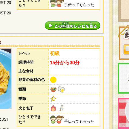
ひとりででき
 JST 20
手伝ってもらった
た？
 JST 20
タ
初級
レベル
15分から30分
調理時間
主な食材
野菜の食材の色
種類
季節
火と包丁
ひとりででき
2 JST
手伝ってもらった
た？