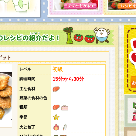
とうございました。次回企画もお楽しみに！
ゲット
初級
レベル
15分から30分
調理時間
主な食材
野菜の食材の色
種類
季節
火と包丁