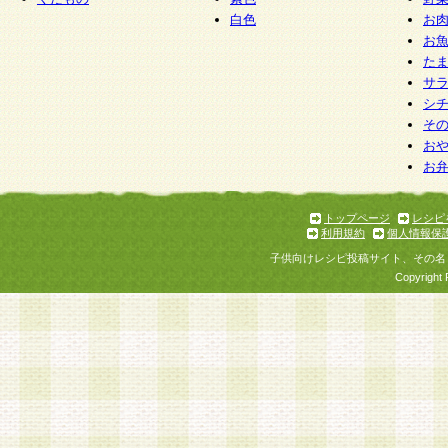
白色
お
お
た
サ
シ
そ
お
お
トップページ
レシピ
利用規約
個人情報保
子供向けレシピ投稿サイト、その名
Copyright 