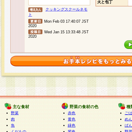
火と包丁
クッキングスクールネモ
ト
Mon Feb 03 17:40:07 JST
2020
Wed Jan 15 13:33:48 JST
2020
主な食材
野菜の食材の色
種
野菜
赤色
ご
肉
黄色
め
魚
緑色
ぱ
くだもの
紫色
野