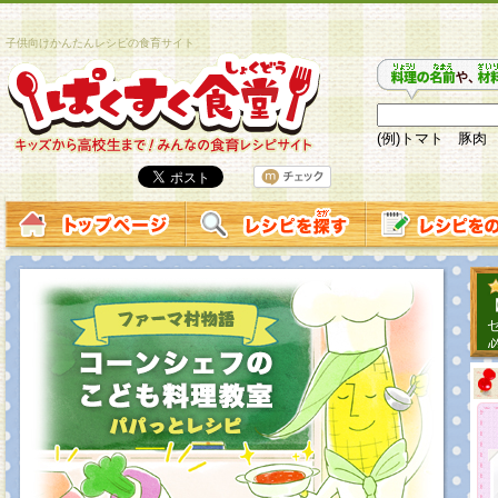
子供向けかんたんレシピの食育サイト
(例)トマト 豚肉