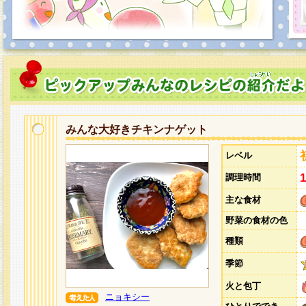
みんな大好きチキンナゲット
レベル
調理時間
主な食材
野菜の食材の色
種類
季節
火と包丁
ニョキシー