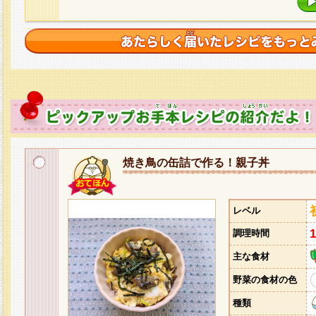
焼き鳥の缶詰で作る！親子丼
レベル
調理時間
主な食材
野菜の食材の色
種類