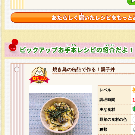
焼き鳥の缶詰で作る！親子丼
レベル
調理時間
主な食材
野菜の食材の色
種類