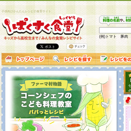
子供向けかんたんレシピの食育サイト
(例)トマト 豚肉