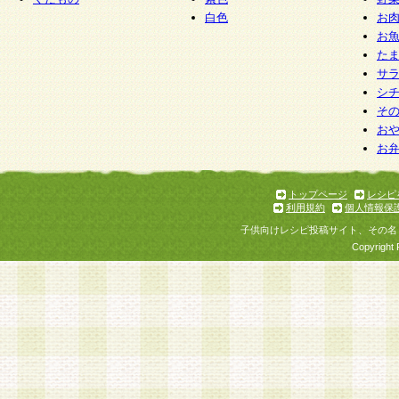
白色
お
お
た
サ
シ
そ
お
お
トップページ
レシピ
利用規約
個人情報保
子供向けレシピ投稿サイト、その名
Copyright 