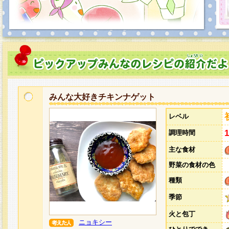
みんな大好きチキンナゲット
レベル
調理時間
主な食材
野菜の食材の色
種類
季節
火と包丁
ニョキシー