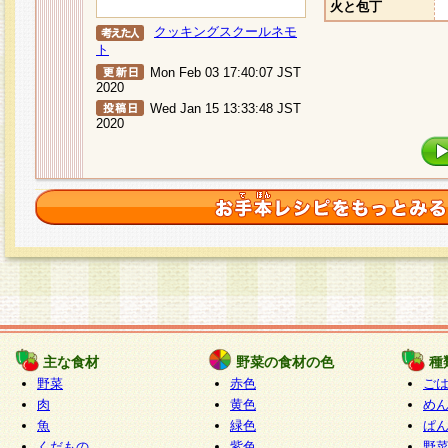
火と包丁
クッキングスクールネモ
ト
Mon Feb 03 17:40:07 JST
2020
Wed Jan 15 13:33:48 JST
2020
主な食材
野菜の食材の色
種
野菜
赤色
ご
肉
黄色
め
魚
緑色
ぱ
くだもの
紫色
野