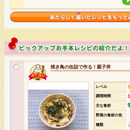
焼き鳥の缶詰で作る！親子丼
レベル
調理時間
主な食材
野菜の食材の色
種類