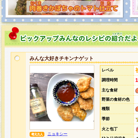
みんな大好きチキンナゲット
レベル
調理時間
主な食材
野菜の食材の色
種類
季節
火と包丁
ニョキシー