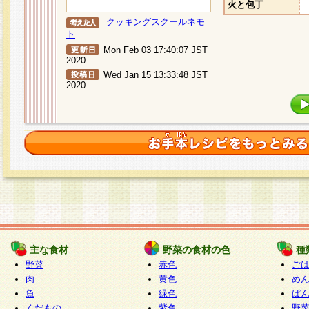
火と包丁
クッキングスクールネモ
ト
Mon Feb 03 17:40:07 JST
2020
Wed Jan 15 13:33:48 JST
2020
主な食材
野菜の食材の色
種
野菜
赤色
ご
肉
黄色
め
魚
緑色
ぱ
くだもの
紫色
野