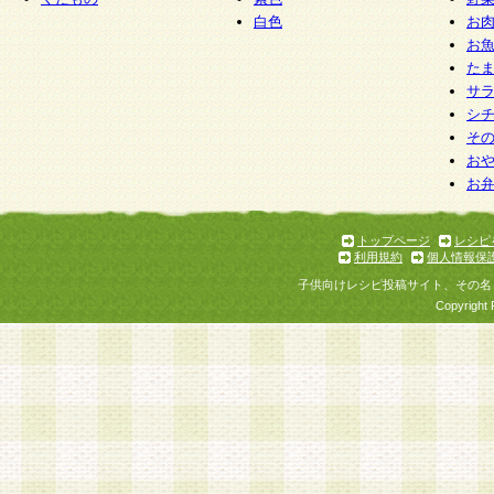
白色
お
お
た
サ
シ
そ
お
お
トップページ
レシピ
利用規約
個人情報保
子供向けレシピ投稿サイト、その名
Copyright 