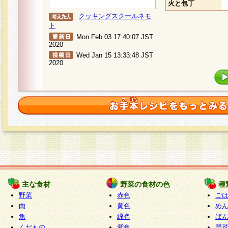
火と包丁
クッキングスクールネモ
ト
Mon Feb 03 17:40:07 JST
2020
Wed Jan 15 13:33:48 JST
2020
主な食材
野菜の食材の色
種
野菜
赤色
ご
肉
黄色
め
魚
緑色
ぱ
くだもの
紫色
野