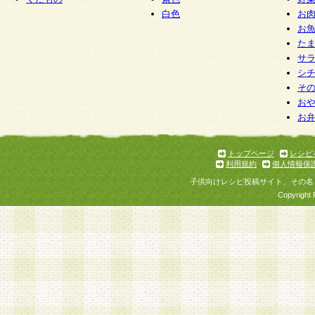
白色
お
お
た
サ
シ
そ
お
お
トップページ
レシピ
利用規約
個人情報保
子供向けレシピ投稿サイト、その名
Copyright 