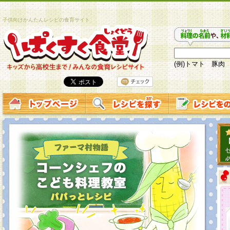
子供向けかんたんレシピの食育サイト
(例)トマト 豚肉