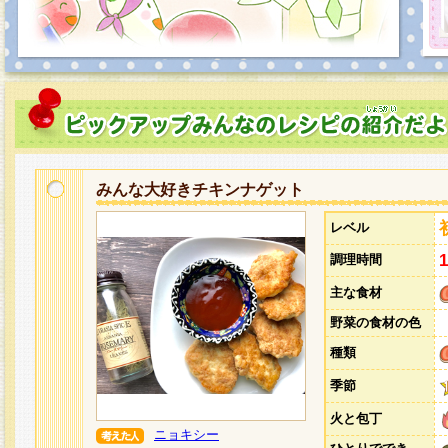
みんな大好きチキンナゲット
レベル
調理時間
主な食材
野菜の食材の色
種類
季節
火と包丁
ニョキシー