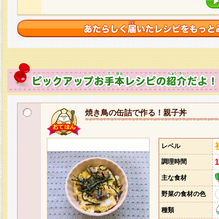
焼き鳥の缶詰で作る！親子丼
レベル
調理時間
主な食材
野菜の食材の色
種類