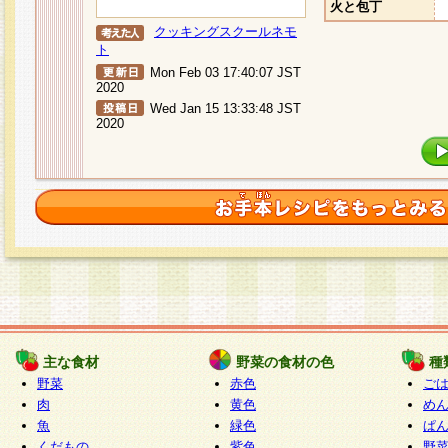
火と包丁
クッキングスクールネモ
ト
Mon Feb 03 17:40:07 JST
2020
Wed Jan 15 13:33:48 JST
2020
主な食材
野菜の食材の色
種
野菜
赤色
ご
肉
黄色
め
魚
緑色
ぱ
くだもの
紫色
野