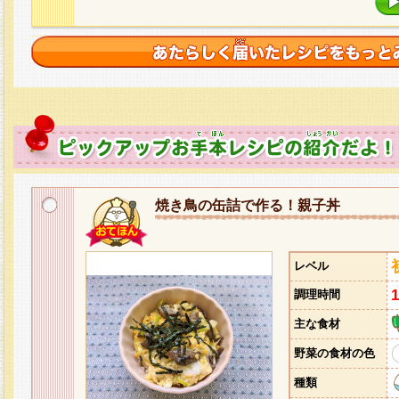
焼き鳥の缶詰で作る！親子丼
レベル
調理時間
主な食材
野菜の食材の色
種類