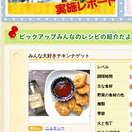
みんな大好きチキンナゲット
レベル
調理時間
主な食材
野菜の食材の色
種類
季節
火と包丁
ニョキシー