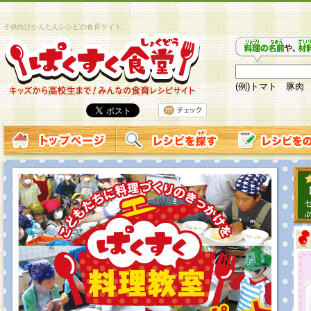
子供向けかんたんレシピの食育サイト
(例)トマト 豚肉