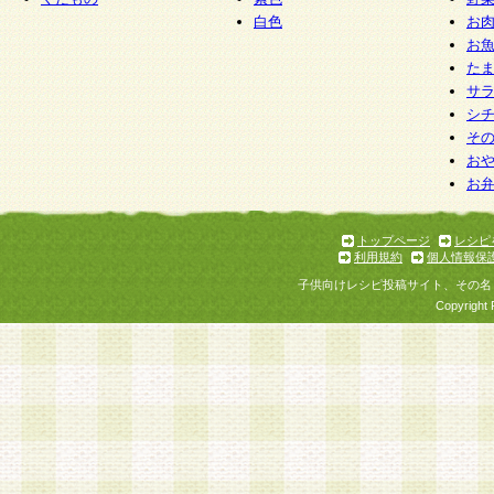
白色
お
お
た
サ
シ
そ
お
お
トップページ
レシピ
利用規約
個人情報保
子供向けレシピ投稿サイト、その名
Copyright 