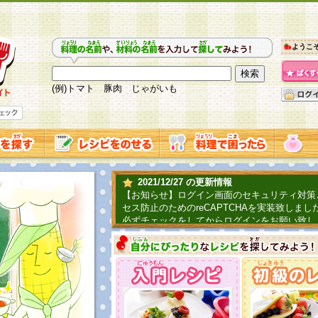
ようこ
(例)トマト 豚肉 じゃがいも
2021/12/27 の更新情報
【お知らせ】ログイン画面のセキュリティ対策
セス防止のためのreCAPTCHAを実装致しまし
必ずチェックをしてからログインをお願い致し
2019/06/04 の更新情報
ファーマ村からコーンシェフが簡単レシピを紹
2018/07/01 の更新情報
チャレンジ企画第三弾！お母さん、お父さんへ
てごはんを作ろう！は終了致しました。たくさ