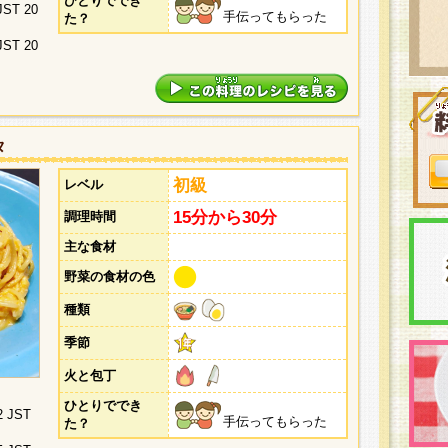
ひとりででき
 JST 20
手伝ってもらった
た？
 JST 20
タ
初級
レベル
15分から30分
調理時間
主な食材
野菜の食材の色
種類
季節
火と包丁
ひとりででき
2 JST
手伝ってもらった
た？