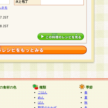
火と包丁
ルネモ
07 JST
48 JST
の食材の色
種類
季節
ごはん
春
めん
夏
ぱん
秋
野菜のおかず
冬