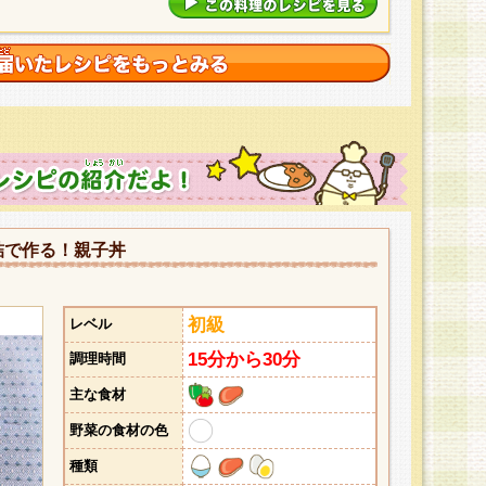
詰で作る！親子丼
初級
レベル
15分から30分
調理時間
主な食材
野菜の食材の色
種類