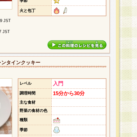
季節
火と包丁
09 JST
7 JST
レンタインクッキー
入門
レベル
15分から30分
調理時間
主な食材
野菜の食材の色
種類
季節