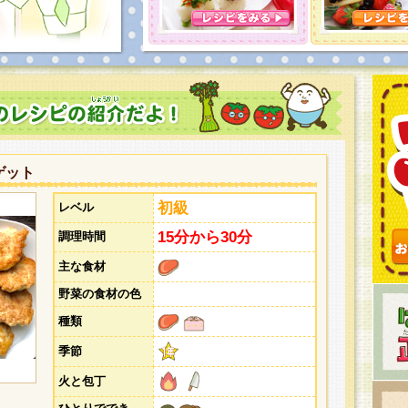
とうございました。次回企画もお楽しみに！
ゲット
初級
レベル
15分から30分
調理時間
主な食材
野菜の食材の色
種類
季節
火と包丁