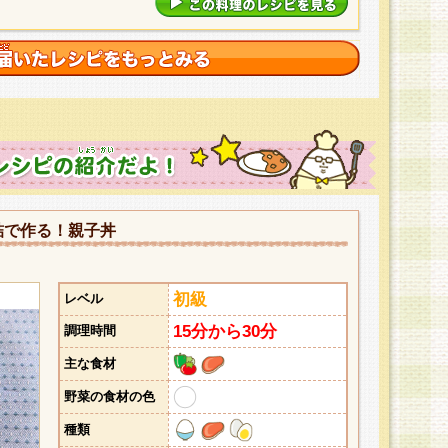
詰で作る！親子丼
初級
レベル
15分から30分
調理時間
主な食材
野菜の食材の色
種類