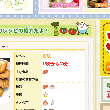
とうございました。次回企画もお楽しみに！
ゲット
初級
レベル
15分から30分
調理時間
主な食材
野菜の食材の色
種類
季節
火と包丁