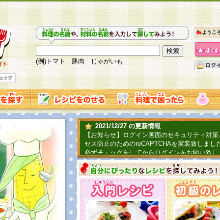
ようこ
(例)トマト 豚肉 じゃがいも
2021/12/27 の更新情報
【お知らせ】ログイン画面のセキュリティ対策
セス防止のためのreCAPTCHAを実装致しまし
必ずチェックをしてからログインをお願い致し
2019/06/04 の更新情報
ファーマ村からコーンシェフが簡単レシピを紹
2018/07/01 の更新情報
チャレンジ企画第三弾！お母さん、お父さんへ
てごはんを作ろう！は終了致しました。たくさ