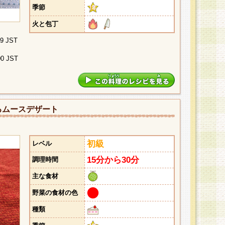
季節
火と包丁
29 JST
00 JST
るムースデザート
初級
レベル
15分から30分
調理時間
主な食材
野菜の食材の色
種類