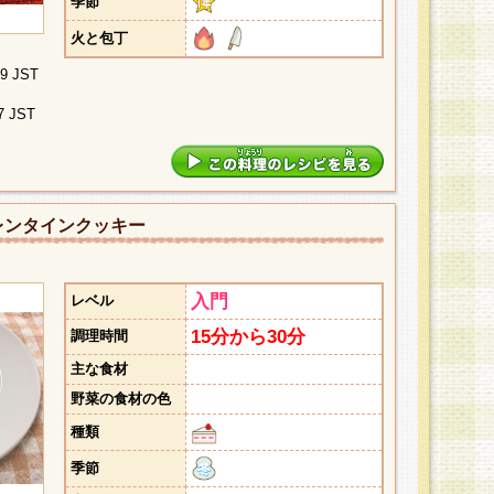
季節
火と包丁
09 JST
7 JST
レンタインクッキー
入門
レベル
15分から30分
調理時間
主な食材
野菜の食材の色
種類
季節