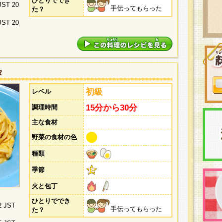
ひとりででき
 JST 20
手伝ってもらった
た？
 JST 20
タ
初級
レベル
15分から30分
調理時間
主な食材
野菜の食材の色
種類
季節
火と包丁
ひとりででき
2 JST
手伝ってもらった
た？