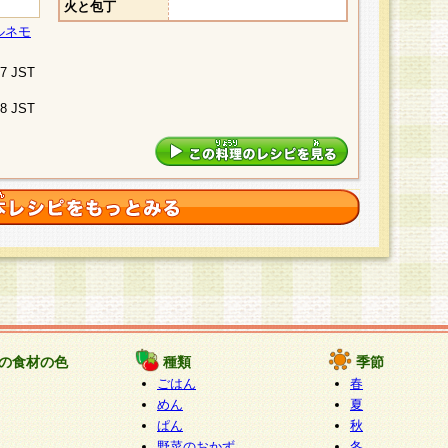
火と包丁
ルネモ
07 JST
48 JST
の食材の色
種類
季節
ごはん
春
めん
夏
ぱん
秋
野菜のおかず
冬