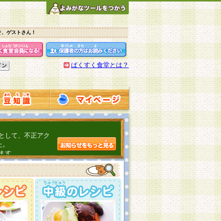
そ、ゲストさん！
ぱくすく食堂とは？
として、不正アク
た。
ます。
介するよ！
こちら
日頃の感謝をこめ
んの投稿、ありが