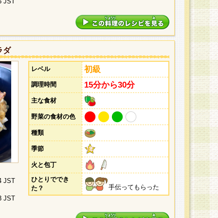
5 JST
ラダ
初級
レベル
15分から30分
調理時間
主な食材
野菜の食材の色
種類
季節
火と包丁
ひとりででき
4 JST
手伝ってもらった
た？
3 JST