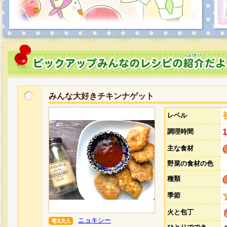
みんな大好きチキンナゲット
レベル
調理時間
主な食材
野菜の食材の色
種類
季節
火と包丁
ニョキシー