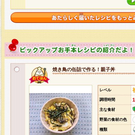
焼き鳥の缶詰で作る！親子丼
レベル
調理時間
主な食材
野菜の食材の色
種類