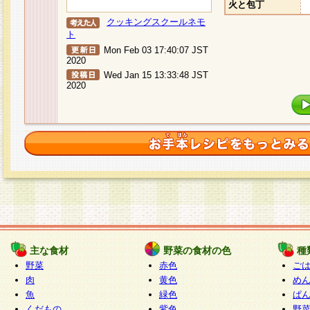
火と包丁
クッキングスクールネモ
ト
Mon Feb 03 17:40:07 JST
2020
Wed Jan 15 13:33:48 JST
2020
主な食材
野菜の食材の色
種
野菜
赤色
ご
肉
黄色
め
魚
緑色
ぱ
くだもの
紫色
野