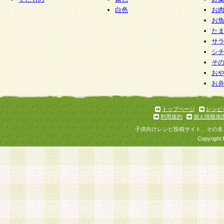
白色
お
お
た
サ
シ
そ
お
お
トップページ
レシピ
利用規約
個人情報保
子供向けレシピ投稿サイト、その名
Copyright 