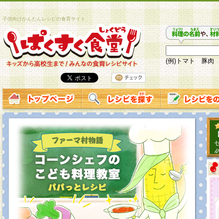
子供向けかんたんレシピの食育サイト
(例)トマト 豚肉